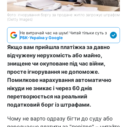
Фото: ігнорування боргу за продане житло загрожує штрафом
(Getty Images)
Не витрачай час на шум! Читай тільки суть з
РБК-Україна у Google
Якщо вам прийшла платіжка за давно
відчужену нерухомість або майно,
знищене чи окуповане під час війни,
просте ігнорування не допоможе.
Помилкове нарахування автоматично
нікуди не зникає і через 60 днів
перетворюється на реальний
податковий борг із штрафами.
Чому не варто одразу бігти до суду або
передчасно платити за "повітря" – читайте