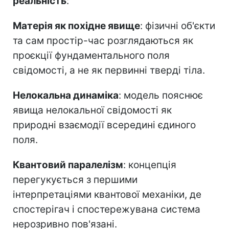
реальність
:
Матерія як похідне явище
: фізичні об'єкти
та сам простір-час розглядаються як
проєкції фундаментального поля
свідомості, а не як первинні тверді тіла.
Нелокальна динаміка
: модель пояснює
явища нелокальної свідомості як
природні взаємодії всередині єдиного
поля.
Квантовий паралелізм
: концепція
перегукується з першими
інтерпретаціями квантової механіки, де
спостерігач і спостережувана система
нерозривно пов'язані.