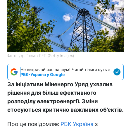
Фото: українська ЛЕП (Getty Images)
Не витрачай час на шум! Читай тільки суть з
РБК-Україна у Google
За ініціативи Міненерго Уряд ухвалив
рішення для більш ефективного
розподілу електроенергії. Зміни
стосуються критично важливих об’єктів.
Про це повідомляє
РБК-Україна
з