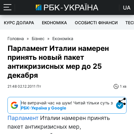
UA
КУРС ДОЛАРА
ЕКОНОМІКА
ОСОБИСТІ ФІНАНСИ
TEC
Головна
»
Бізнес
»
Економіка
Парламент Италии намерен
принять новый пакет
антикризисных мер до 25
декабря
21:48 02.12.2011 Пт
1 хв
Не витрачай час на шум! Читай тільки суть з
РБК-Україна у Google
Парламент
Италии намерен принять
пакет антикризисных мер,