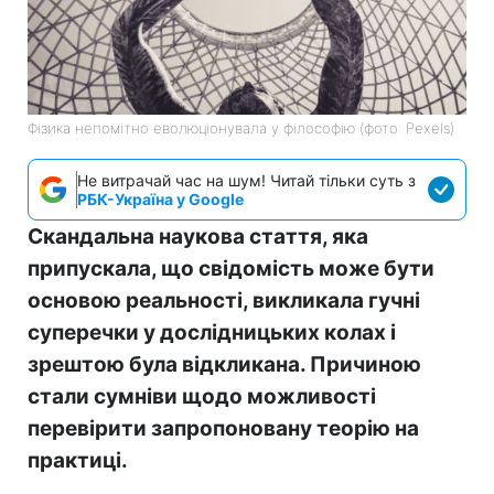
Фізика непомітно еволюціонувала у філософію (фото: Pexels)
Не витрачай час на шум! Читай тільки суть з
РБК-Україна у Google
Скандальна наукова стаття, яка
припускала, що свідомість може бути
основою реальності, викликала гучні
суперечки у дослідницьких колах і
зрештою була відкликана. Причиною
стали сумніви щодо можливості
перевірити запропоновану теорію на
практиці.