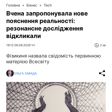
Головна
»
Бізнес
»
Tech
Вчена запропонувала нове
пояснення реальності:
резонансне дослідження
відкликали
19:12 06.08.2026 Чт
2 хв
Фізикиня назвала свідомість первинною
матерією Всесвіту
ОЛЬГА ЗАВАДА