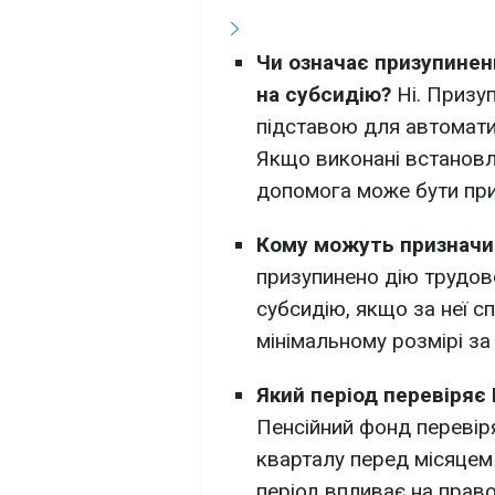
Чи означає призупинен
на субсидію?
Ні. Призу
підставою для автоматич
Якщо виконані встанов
допомога може бути при
Кому можуть призначи
призупинено дію трудов
субсидію, якщо за неї с
мінімальному розмірі з
Який період перевіряє
Пенсійний фонд перевір
кварталу перед місяцем
період впливає на прав