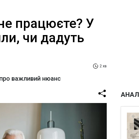
не працюєте? У
ли, чи дадуть
2 хв
 про важливий нюанс
АНАЛ