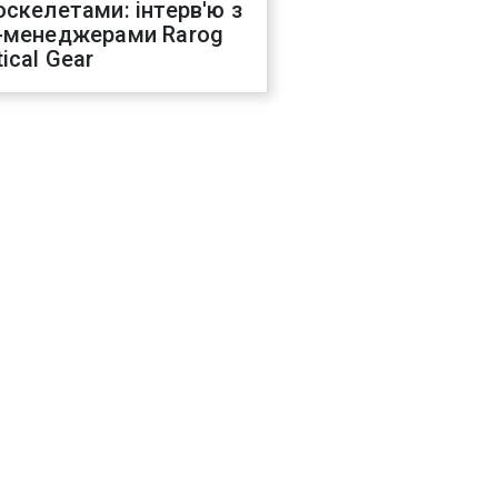
оскелетами: інтерв'ю з
-менеджерами Rarog
ical Gear