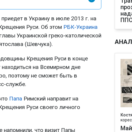
Тра
про
над
 приедет в Украину в июле 2013 г. на
ПП
Крещения Руси. Об этом
РБК-Украина
главы Украинской греко-католической
АНАЛ
тослава (Шевчука).
одовщины Крещения Руси в конце
 находиться на Всемирном дне
о, поэтому не сможет быть в
сс-службе.
 что
Папа
Римский направит на
Крещения Руси своего личного
Кост
корес
Май
е напомнили, что визит Папы