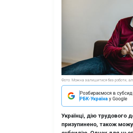
Фото: Можна залишитися без роботи, але 
Розбираємося в субсидія
РБК-Україна
у Google
Українці, дію трудового 
призупинено, також можу
субсидію. Однак для цьо