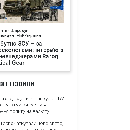
янтин Широкун
пондент РБК-Україна
бутнє ЗСУ – за
оскелетами: інтерв'ю з
-менеджерами Rarog
ical Gear
ВНІ НОВИНИ
 євро додали в ціні: курс НБУ
рпня та чи очікується
ення попиту на валюту
ні започаткували нове свято,
атимемо вже на вихідних