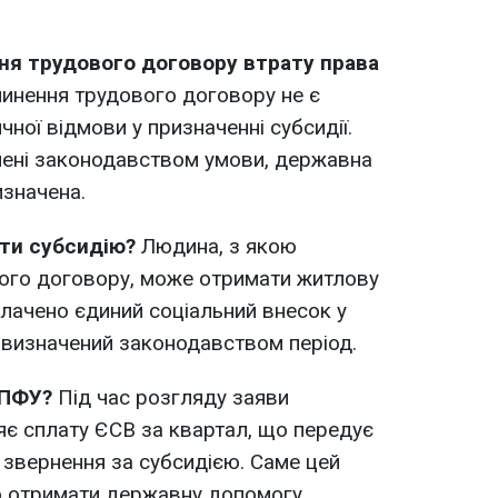
ня трудового договору втрату права
пинення трудового договору не є
ної відмови у призначенні субсидії.
лені законодавством умови, державна
значена.
ти субсидію?
Людина, з якою
ого договору, може отримати житлову
плачено єдиний соціальний внесок у
а визначений законодавством період.
 ПФУ?
Під час розгляду заяви
яє сплату ЄСВ за квартал, що передує
 звернення за субсидією. Саме цей
о отримати державну допомогу.