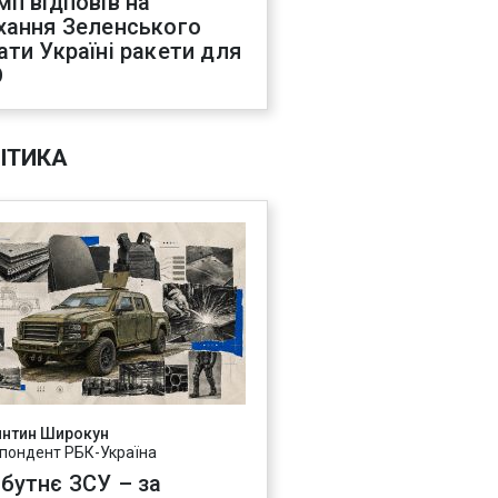
мп відповів на
хання Зеленського
ати Україні ракети для
О
ІТИКА
янтин Широкун
пондент РБК-Україна
бутнє ЗСУ – за