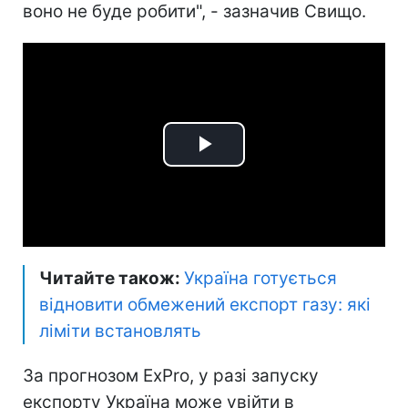
воно не буде робити", - зазначив Свищо.
Play
Video
Читайте також:
Україна готується
відновити обмежений експорт газу: які
ліміти встановлять
За прогнозом ExPro, у разі запуску
експорту Україна може увійти в