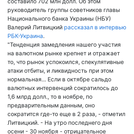
составило 702 млн долл. Об этом
руководитель группы советников главы
Национального банка Украины (НБУ)
Валерий Литвицкий
рассказал в интервью
РБК-Украина
.
"Тенденция замедления нашего участия
на валютном рынке крепнет и отражает
то, что рынок успокоился, спекулятивные
атаки отбиты, и ликвидность при этом
нормальная... Если в октябре сальдо
валютных интервенций сократилось до
1,6 млрд долл., то в ноябре, по
предварительным данным, оно
сократится где-то еще в 2 раза, - отметил
Литвицкий. - На утро последнего дня
осени - 30 ноября - отрицательное