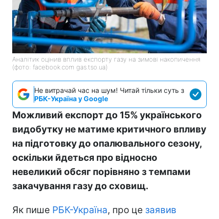
Аналітик оцінив вплив експорту газу на зимові накопичення
(фото: facebook.com gas.tso.ua)
Не витрачай час на шум! Читай тільки суть з
РБК-Україна у Google
Можливий експорт до 15% українського
видобутку не матиме критичного впливу
на підготовку до опалювального сезону,
оскільки йдеться про відносно
невеликий обсяг порівняно з темпами
закачування газу до сховищ.
Як пише
РБК-Україна
, про це
заявив