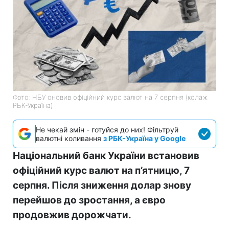
Фото: НБУ оновив офіційний курс валют на 7 серпня (колаж
РБК-Україна)
Не чекай змін - готуйся до них! Фільтруй
валютні коливання
з РБК-Україна у Google
Національний банк України встановив
офіційний курс валют на п’ятницю, 7
серпня. Після зниження долар знову
перейшов до зростання, а євро
продовжив дорожчати.