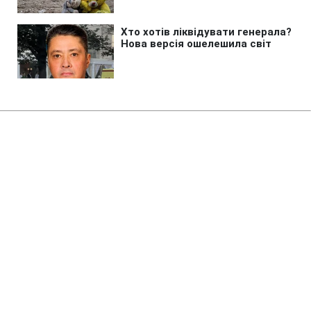
Головна
»
Бізнес
»
Економіка
Ціни на АЗС: скільки коштують
бензин, дизель і автогаз 7
серпня
09:06 07.08.2026 Пт
2 хв
Різниця між окремими мережами й надалі
сягає понад 10 гривень за літр
МАРІЯ КУЧЕРЯВЕЦЬ