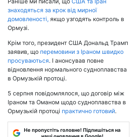
Раніше ми писали, що
США та Іран
знаходяться
за крок від мирної
домовленості,
якщо узгодять контроль в
Ормузі.
Крім того, президент США Дональд Трамп
заявив, що
перемовини з Іраном швидко
просуваються
. І анонсував повне
відновлення нормального судноплавства
в Ормузькій протоці.
5 серпня повідомлялося, що договір між
Іраном та Оманом щодо судноплавства в
Ормузькій протоці
практично готовий
.
Не пропустіть головне! Підпишіться на
наші оновлення в Google!