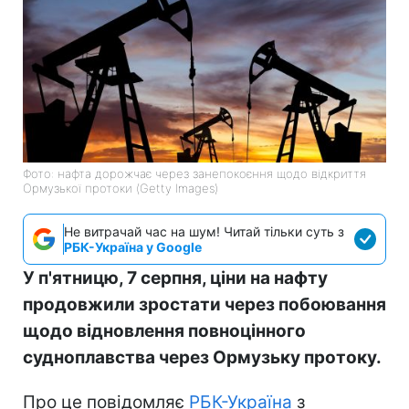
Фото: нафта дорожчає через занепокоєння щодо відкриття
Ормузької протоки (Getty Images)
Не витрачай час на шум! Читай тільки суть з
РБК-Україна у Google
У п'ятницю, 7 серпня, ціни на нафту
продовжили зростати через побоювання
щодо відновлення повноцінного
судноплавства через Ормузьку протоку.
Про це повідомляє
РБК-Україна
з