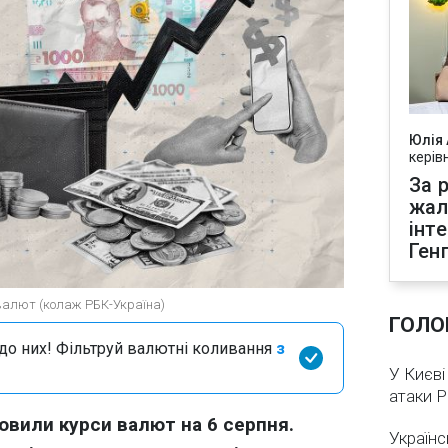
Юлія
керів
За р
жал
інт
Ген
 валют (колаж РБК-Україна)
ГОЛО
я до них! Фільтруй валютні коливання
з
У Києві
атаки 
овили курси валют на 6 серпня.
Українс