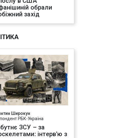
послу в США
фанішиній обрали
обіжний захід
ІТИКА
янтин Широкун
пондент РБК-Україна
бутнє ЗСУ – за
оскелетами: інтерв'ю з