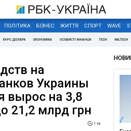
ПОЛІТИКА
БІЗНЕС
ЖИТТЯ
СПОРТ
WAVE
S
КУРС ДОЛАРА
ЕКОНОМІКА
ОСОБИСТІ ФІНАНСИ
TECH
MILTECH
НОВИ
дств на
банков Украины
я вырос на 3,8
до 21,2 млрд грн
1 хв