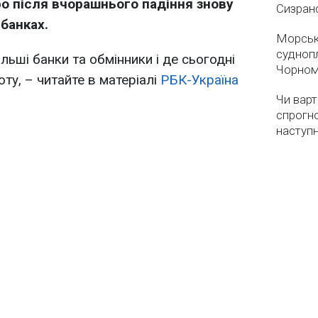
ро після вчорашнього падіння знову
Сизран
 банках.
Морськ
суднопл
льші банки та обмінники і де сьогодні
Чорном
ту, – читайте в матеріалі
РБК-Україна
Чи варт
спрогно
наступ