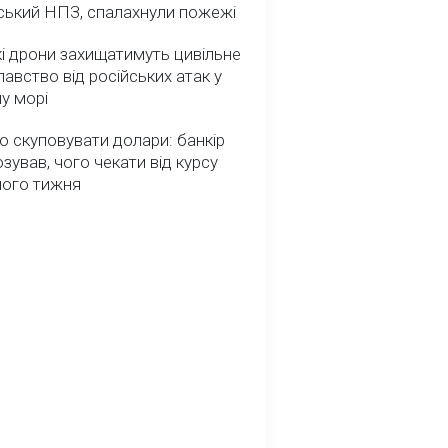
ський НПЗ, спалахнули пожежі
і дрони захищатимуть цивільне
авство від російських атак у
у морі
о скуповувати долари: банкір
зував, чого чекати від курсу
ного тижня