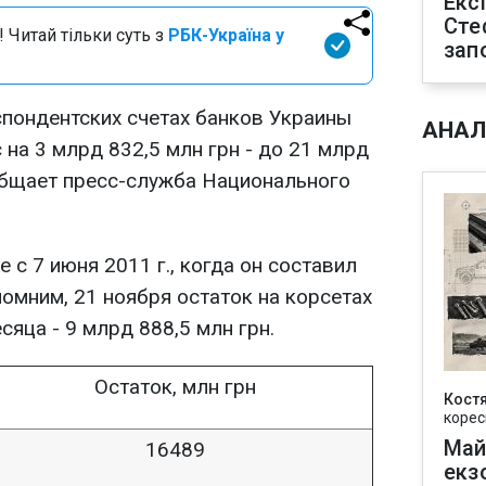
Екс
Сте
 Читай тільки суть з
РБК-Україна у
зап
спондентских счетах банков Украины
АНАЛ
 на 3 млрд 832,5 млн грн - до 21 млрд
ообщает пресс-служба Национального
 с 7 июня 2011 г., когда он составил
помним, 21 ноября остаток на корсетах
сяца - 9 млрд 888,5 млн грн.
Остаток, млн грн
Кост
корес
Май
16489
екз