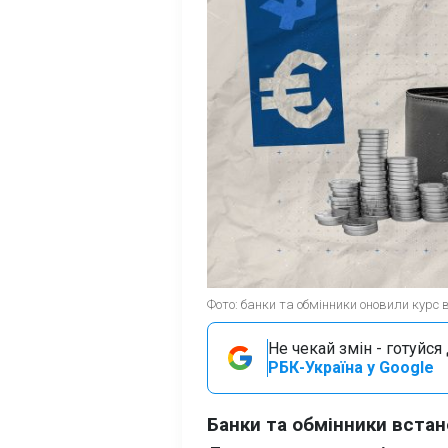
Фото: банки та обмінники оновили курс
Не чекай змін - готуйс
РБК-Україна у Google
Банки та обмінники встан