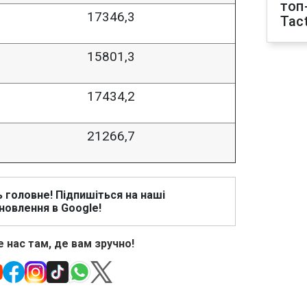
топ
17346,3
Tact
15801,3
17434,2
21266,7
ь головне! Підпишіться на наші
новлення в Google!
 нас там, де вам зручно!