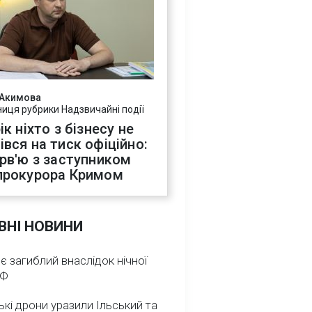
 Акимова
ниця рубрики Надзвичайні події
ік ніхто з бізнесу не
івся на тиск офіційно:
ерв'ю з заступником
прокурора Кримом
ВНІ НОВИНИ
 є загиблий внаслідок нічної
РФ
ькі дрони уразили Ільський та