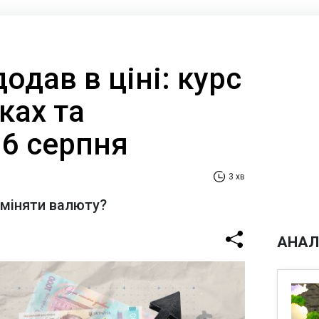
одав в ціні: курс
ках та
 6 серпня
3 хв
бміняти валюту?
АНАЛ