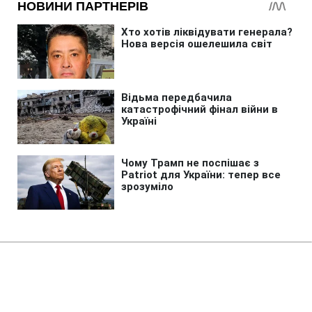
Головна
»
Бізнес
»
Tech
James Webb знайшов воду на