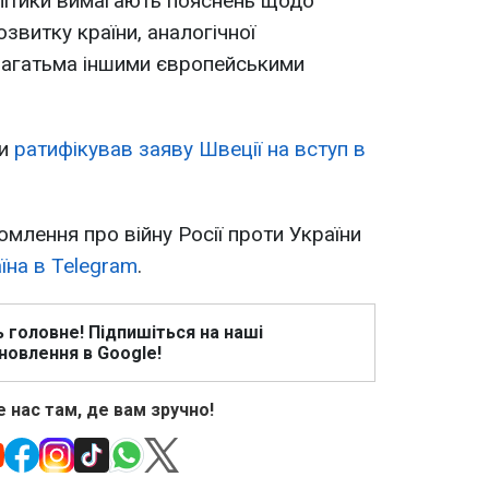
літики вимагають пояснень щодо
звитку країни, аналогічної
багатьма іншими європейськими
ни
ратифікував заяву Швеції на вступ в
омлення про війну Росії проти України
їна в Telegram
.
ь головне! Підпишіться на наші
новлення в Google!
 нас там, де вам зручно!