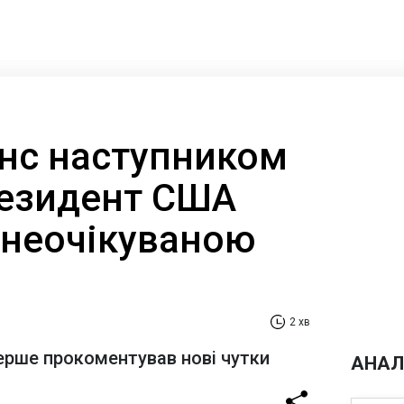
енс наступником
езидент США
 неочікуваною
2 хв
ерше прокоментував нові чутки
АНАЛ