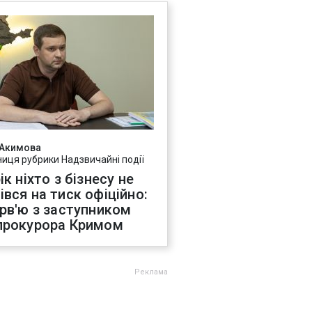
 Акимова
ниця рубрики Надзвичайні події
ік ніхто з бізнесу не
івся на тиск офіційно:
ерв'ю з заступником
прокурора Кримом