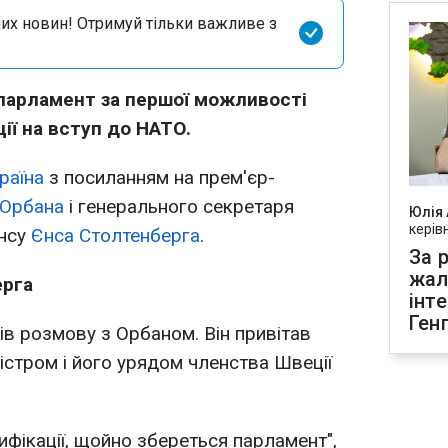
их новин! Отримуй тільки важливе з
парламент за першої можливості
ії на вступ до НАТО.
раїна
з посиланням на прем'єр-
 Орбана
і генерального секретаря
Юлія
керів
янсу
Єнса Столтенберга
.
За р
жал
ерга
інт
Ген
ів розмову з Орбаном. Він привітав
істром і його урядом членства Швеції
ифікації, щойно збереться парламент",