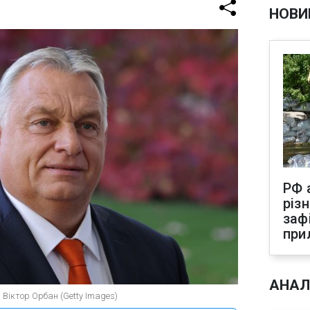
НОВИ
РФ 
різ
заф
при
АНАЛ
 Віктор Орбан (Getty Images)