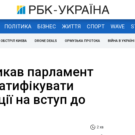
ПОЛІТИКА
БІЗНЕС
ЖИТТЯ
СПОРТ
WAVE
S
ОБСТРІЛ КИЄВА
DRONE DEALS
ОРМУЗЬКА ПРОТОКА
ВІЙНА В УКРАЇНІ
икав парламент
атифікувати
ії на вступ до
2 хв