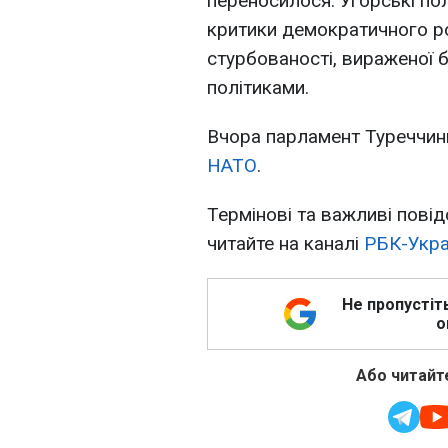
переносилося. Угорські по
критики демократичного ро
стурбованості, вираженої 
політиками.
Вчора парламент Туреччи
НАТО
.
Термінові та важливі повід
читайте на каналі
РБК-Укра
Не пропустіт
о
Або читайте