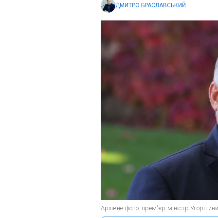
ДМИТРО БРАСЛАВСЬКИЙ
Архівне фото: прем'єр-міністр Угорщини