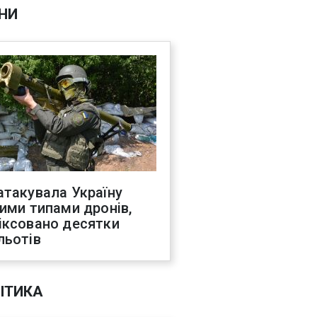
НИ
атакувала Україну
ними типами дронів,
іксовано десятки
льотів
ІТИКА