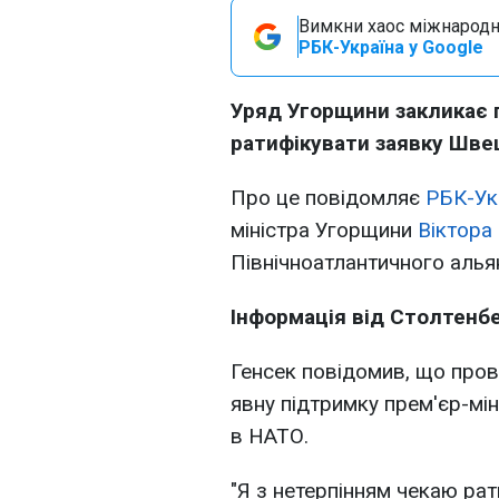
Вимкни хаос міжнародн
РБК-Україна у Google
Уряд Угорщини закликає 
ратифікувати заявку Швец
Про це повідомляє
РБК-Ук
міністра Угорщини
Віктора
Північноатлантичного аль
Інформація від Столтенб
Генсек повідомив, що пров
явну підтримку прем'єр-мін
в НАТО.
"Я з нетерпінням чекаю рат