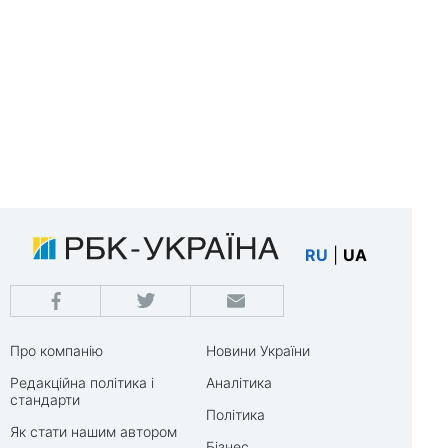
RU
|
UA
Про компанію
Новини України
Редакційна політика і
Аналітика
стандарти
Політика
Як стати нашим автором
Бізнес