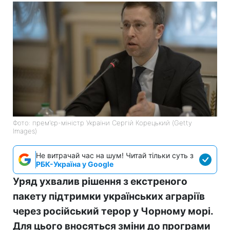
Фото: прем'єр-міністр України Сергій Корецький (Getty
Images)
Не витрачай час на шум! Читай тільки суть з
РБК-Україна у Google
Уряд ухвалив рішення з екстреного
пакету підтримки українських аграріїв
через російський терор у Чорному морі.
Для цього вносяться зміни до програми