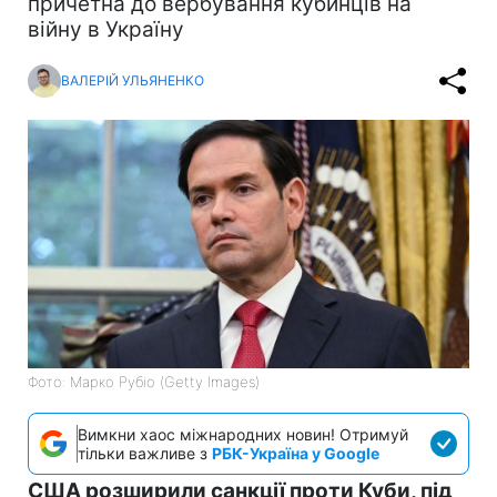
причетна до вербування кубинців на
війну в Україну
ВАЛЕРІЙ УЛЬЯНЕНКО
Фото: Марко Рубіо (Getty Images)
Вимкни хаос міжнародних новин! Отримуй
тільки важливе з
РБК-Україна у Google
США розширили санкції проти Куби, під