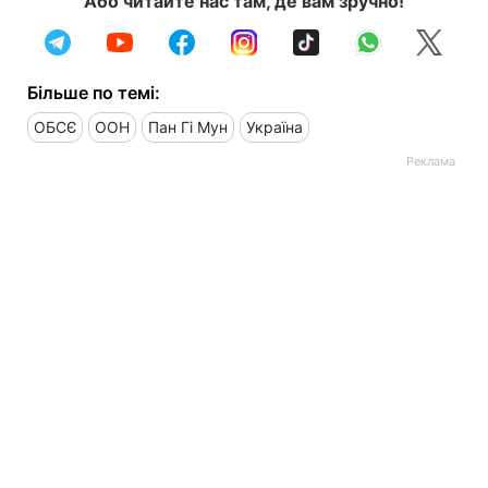
Або читайте нас там, де вам зручно!
Більше по темі:
ОБСЄ
ООН
Пан Гі Мун
Україна