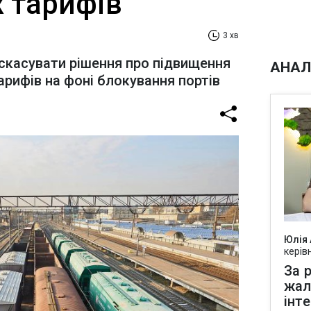
х тарифів
3 хв
скасувати рішення про підвищення
АНАЛ
арифів на фоні блокування портів
Юлія
керів
За р
жал
інт