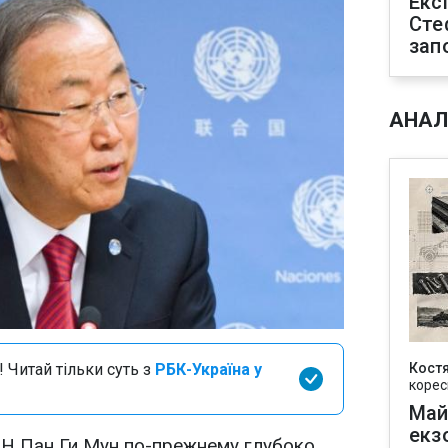
Екс
Сте
зап
АНАЛ
 Читай тільки суть з
РБК-Україна у
Кост
корес
Май
екз
Н Пан Ги Мун по-прежнему глубоко