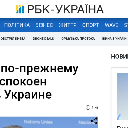
ПОЛІТИКА
БІЗНЕС
ЖИТТЯ
СПОРТ
WAVE
S
ОБСТРІЛ КИЄВА
DRONE DEALS
ОРМУЗЬКА ПРОТОКА
ВІЙНА В УКРАЇНІ
НОВИ
 по-прежнему
еспокоен
в Украине
1 хв