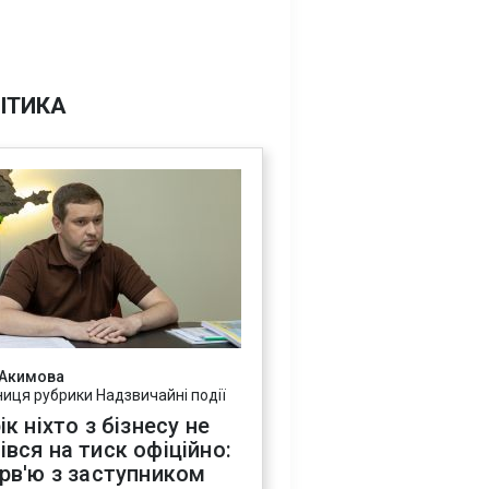
ІТИКА
 Акимова
ниця рубрики Надзвичайні події
ік ніхто з бізнесу не
івся на тиск офіційно:
ерв'ю з заступником