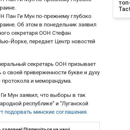
топ
раине.
Tact
Н Пан Ги Мун по-прежнему глубоко
раине. Об этом в понедельник заявил
ного секретаря ООН Стефан
ью-Йорке, передает Центр новостей
неральный секретарь ООН призывает
 о своей приверженности букве и духу
- протокола и меморандума.
Ги Мун заявил, что выборы в так
ародной республике" и "Луганской
т подорвать минские соглашения.
ь головне! Підпишіться на наші