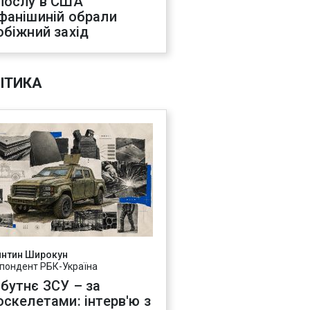
послу в США
фанішиній обрали
обіжний захід
ІТИКА
янтин Широкун
пондент РБК-Україна
бутнє ЗСУ – за
оскелетами: інтерв'ю з