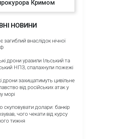
прокурора Кримом
ВНІ НОВИНИ
 є загиблий внаслідок нічної
РФ
ькі дрони уразили Ільський та
ський НПЗ, спалахнули пожежі
і дрони захищатимуть цивільне
авство від російських атак у
у морі
о скуповувати долари: банкір
зував, чого чекати від курсу
ного тижня