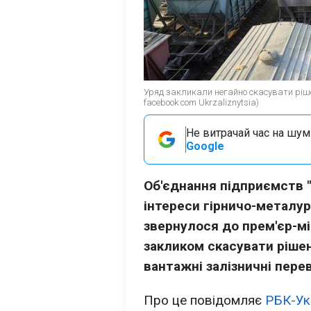
Уряд закликали негайно скасувати ріш
facebook com Ukrzaliznytsia)
Не витрачай час на шум!
Google
Об'єднання підприємств 
інтереси гірничо-металур
звернулося до прем'єр-мі
закликом скасувати ріше
вантажні залізничні пере
Про це повідомляє
РБК-Ук