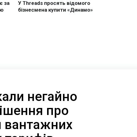
кали негайно
рішення про
 вантажних