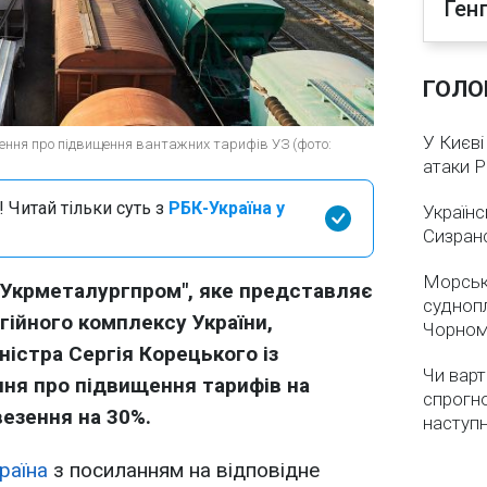
Ген
ГОЛО
У Києві
ення про підвищення вантажних тарифів УЗ (фото:
атаки 
 Читай тільки суть з
РБК-Україна у
Українс
Сизран
Морськ
"Укрметалургпром", яке представляє
суднопл
гійного комплексу України,
Чорном
ністра Сергія Корецького із
Чи варт
ння про підвищення тарифів на
спрогно
везення на 30%.
наступ
раїна
з посиланням на відповідне