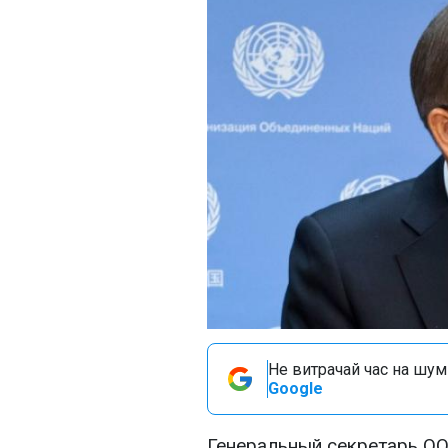
Не витрачай час на шум!
Google
Генеральный секретарь ОО