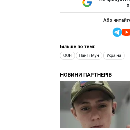
о
Або читайте
Більше по темі:
ООН
Пан Гі Мун
Україна