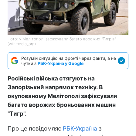
Фото: у Мелітополі зафіксували багато ворожих "Тигрів"
(wikimedia_org)
Розумій ситуацію на фронті через факти, а не
чутки з
РБК-Україна у Google
Російські війська стягують на
Запорізький напрямок техніку. В
окупованому Мелітополі зафіксували
багато ворожих броньованих машин
"Тигр".
Про це повідомляє
РБК-Україна
з