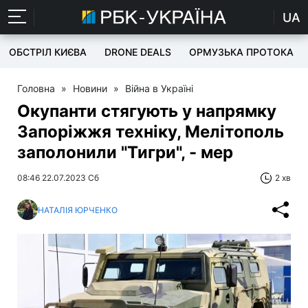
UA
ОБСТРІЛ КИЄВА
DRONE DEALS
ОРМУЗЬКА ПРОТОКА
Головна
»
Новини
»
Війна в Україні
Окупанти стягують у напрямку
Запоріжжя техніку, Мелітополь
заполонили "Тигри", - мер
08:46 22.07.2023 Сб
2 хв
НАТАЛІЯ ЮРЧЕНКО