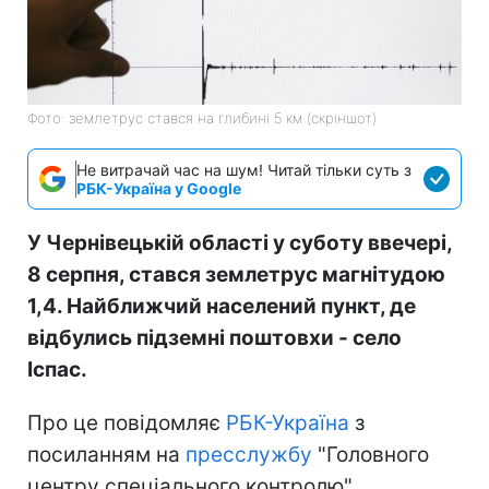
Фото: землетрус стався на глибині 5 км (скріншот)
Не витрачай час на шум! Читай тільки суть з
РБК-Україна у Google
У Чернівецькій області у суботу ввечері,
8 серпня, стався землетрус магнітудою
1,4. Найближчий населений пункт, де
відбулись підземні поштовхи - село
Іспас.
Про це повідомляє
РБК-Україна
з
посиланням на
пресслужбу
"Головного
центру спеціального контролю".