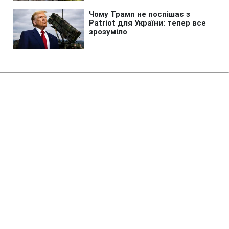
Головна
»
Життя
»
Суспільство
УЗ терміново змінює маршрути
поїздів: де запровадили
трансфери й обмеження
13:34 07.08.2026 Пт
4 хв
Декому з пасажирів доведеться змінити
план подорожі через небезпеку в дорозі
ІРИНА КОСТЕНКО