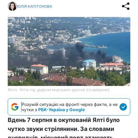
ЮЛІЯ КАПІТОНОВА
Фото: Ялта під ударом морських дронів (соцмережі)
Розумій ситуацію на фронті через факти, а не
чутки з
РБК-Україна у Google
Вдень 7 серпня в окупованій Ялті було
чутко звуки стрілянини. За словами
очевидців, місцевий порт атакують