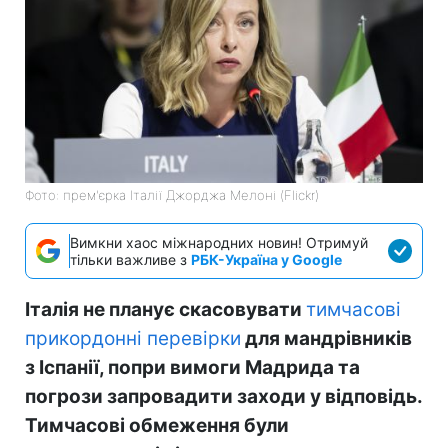
Фото: прем'єрка Італії Джорджа Мелоні (Flickr)
Вимкни хаос міжнародних новин! Отримуй
тільки важливе з
РБК-Україна у Google
Італія не планує скасовувати
тимчасові
прикордонні перевірки
для мандрівників
з Іспанії, попри вимоги Мадрида та
погрози запровадити заходи у відповідь.
Тимчасові обмеження були