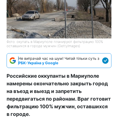
Фото: окупать в Мариуполе планируют фильтрацию 100%
оставшихся в городе мужчин (GettyImages)
Не витрачай час на шум! Читай тільки суть з
РБК-Україна у Google
Российские оккупанты в Мариуполе
намерены окончательно закрыть город
на въезд и выезд и запретить
передвигаться по районам. Враг готовит
фильтрацию 100% мужчин, оставшихся
в городе.