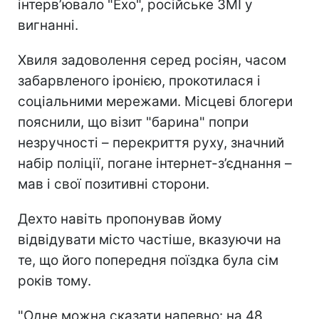
інтерв’ювало "Ехо", російське ЗМІ у
вигнанні.
Хвиля задоволення серед росіян, часом
забарвленого іронією, прокотилася і
соціальними мережами. Місцеві блогери
пояснили, що візит "барина"
попри
незручності – перекриття руху, значний
набір поліції, погане інтернет-з’єднання –
мав і свої позитивні сторони.
Дехто навіть пропонував йому
відвідувати місто частіше, вказуючи на
те, що його попередня поїздка була сім
років тому.
"Одне можна сказати напевно: на 48