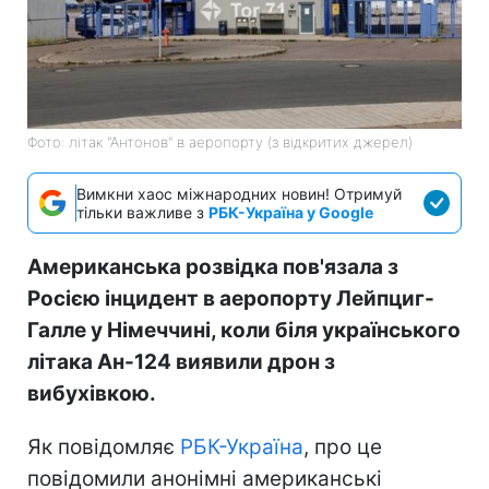
Фото: літак "Антонов" в аеропорту (з відкритих джерел)
Вимкни хаос міжнародних новин! Отримуй
тільки важливе з
РБК-Україна у Google
Американська розвідка пов'язала з
Росією інцидент в аеропорту Лейпциг-
Галле у Німеччині, коли біля українського
літака Ан-124 виявили дрон з
вибухівкою.
Як повідомляє
РБК-Україна
, про це
повідомили анонімні американські