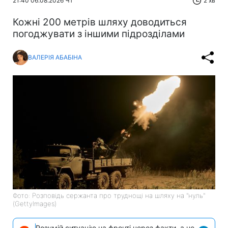
21:40 06.08.2026 Чт
2 хв
Кожні 200 метрів шляху доводиться
погоджувати з іншими підрозділами
ВАЛЕРІЯ АБАБІНА
Фото: Розповідь сержанта про труднощі на шляху на "нуль"
(GettyImages)
Розумій ситуацію на фронті через факти, а не