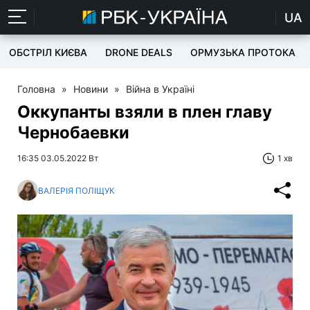
UA
ОБСТРІЛ КИЄВА
DRONE DEALS
ОРМУЗЬКА ПРОТОКА
Головна
»
Новини
»
Війна в Україні
Оккупанты взяли в плен главу
Чернобаевки
16:35 03.05.2022 Вт
1 хв
ВАЛЕРІЯ ПОЛІЩУК