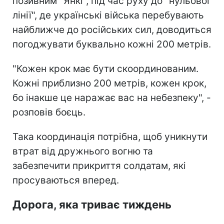
позивним "Янкі", під час руху до "нульової
лінії", де українські війська перебувають
найближче до російських сил, доводиться
погоджувати буквально кожні 200 метрів.
"Кожен крок має бути скоординованим.
Кожні приблизно 200 метрів, кожен крок,
бо інакше це наражає вас на небезпеку", -
розповів боєць.
Така координація потрібна, щоб уникнути
втрат від дружнього вогню та
забезпечити прикриття солдатам, які
просуваються вперед.
Дорога, яка триває тиждень