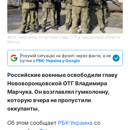
Фото: оккупанты отпустили главу ОТГ в Херсонской области
(mill.ru)
Розумій ситуацію на фронті через факти, а не
чутки з
РБК-Україна у Google
Российские военные освободили главу
Нововоронцовской ОТГ Владимира
Марчука. Он возглавлял гумколонну,
которую вчера не пропустили
оккупанты.
Об этом сообщает
РБК-Украина
со