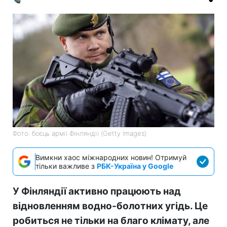
Фото: боєць армії Фінляндії (Getty Images)
Вимкни хаос міжнародних новин! Отримуй
тільки важливе з
РБК-Україна у Google
У Фінляндії активно працюють над
відновленням водно-болотних угідь. Це
робиться не тільки на благо клімату, але