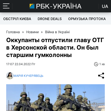
UA
ОБСТРІЛ КИЄВА
DRONE DEALS
ОРМУЗЬКА ПРОТОКА
Головна
»
Новини
»
Війна в Україні
Оккупанты отпустили главу ОТГ
в Херсонской области. Он был
старшим гумколонны
17:07 22.04.2022 Пт
1 хв
МАРІЯ КУЧЕРЯВЕЦЬ