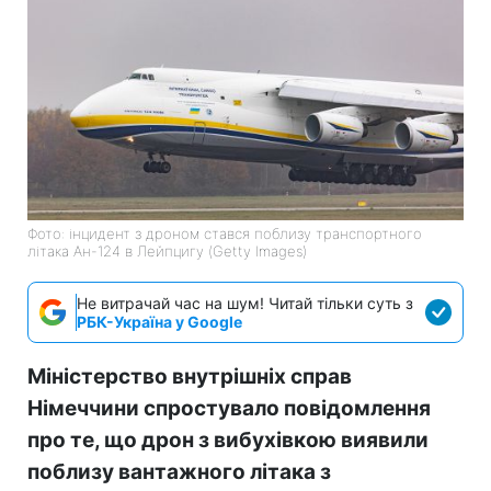
Фото: інцидент з дроном стався поблизу транспортного
літака Ан-124 в Лейпцигу (Getty Images)
Не витрачай час на шум! Читай тільки суть з
РБК-Україна у Google
Міністерство внутрішніх справ
Німеччини спростувало повідомлення
про те, що дрон з вибухівкою виявили
поблизу вантажного літака з