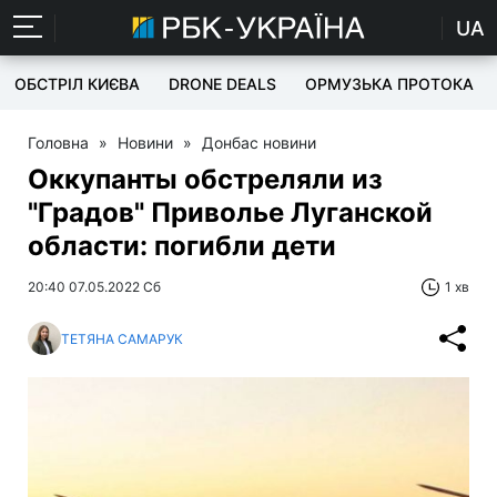
UA
ОБСТРІЛ КИЄВА
DRONE DEALS
ОРМУЗЬКА ПРОТОКА
Головна
»
Новини
»
Донбас новини
Оккупанты обстреляли из
"Градов" Приволье Луганской
области: погибли дети
20:40 07.05.2022 Сб
1 хв
ТЕТЯНА САМАРУК