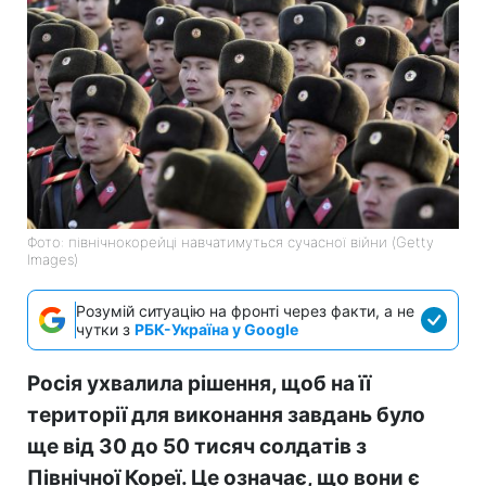
Фото: північнокорейці навчатимуться сучасної війни (Getty
Images)
Розумій ситуацію на фронті через факти, а не
чутки з
РБК-Україна у Google
Росія ухвалила рішення, щоб на її
території для виконання завдань було
ще від 30 до 50 тисяч солдатів з
Північної Кореї. Це означає, що вони є