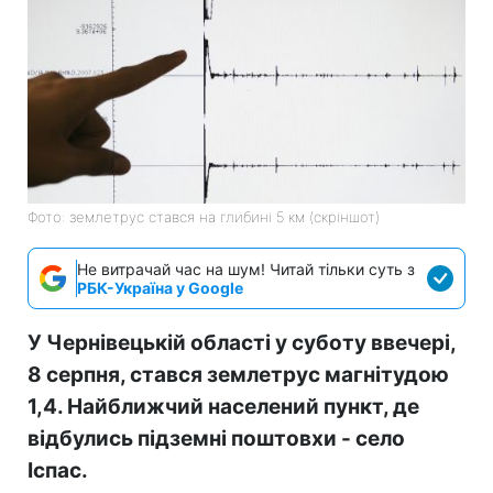
Фото: землетрус стався на глибині 5 км (скріншот)
Не витрачай час на шум! Читай тільки суть з
РБК-Україна у Google
У Чернівецькій області у суботу ввечері,
8 серпня, стався землетрус магнітудою
1,4. Найближчий населений пункт, де
відбулись підземні поштовхи - село
Іспас.