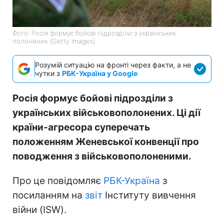
Фото: Росія формує бойові підрозділи з українських
полонених (Getty Images)
Розумій ситуацію на фронті через факти, а не
чутки з
РБК-Україна у Google
Росія формує бойові підрозділи з
українських військовополонених. Ці дії
країни-агресора суперечать
положенням Женевської конвенції про
поводження з військовополоненими.
Про це повідомляє
РБК-Україна
з
посиланням на
звіт
Інституту вивчення
війни (ISW).