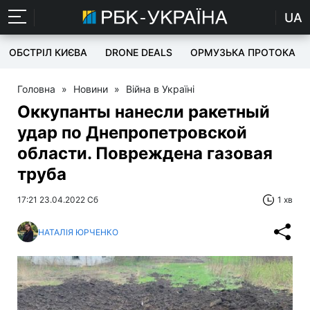
UA
ОБСТРІЛ КИЄВА
DRONE DEALS
ОРМУЗЬКА ПРОТОКА
Головна
»
Новини
»
Війна в Україні
Оккупанты нанесли ракетный
удар по Днепропетровской
области. Повреждена газовая
труба
17:21 23.04.2022 Сб
1 хв
НАТАЛІЯ ЮРЧЕНКО