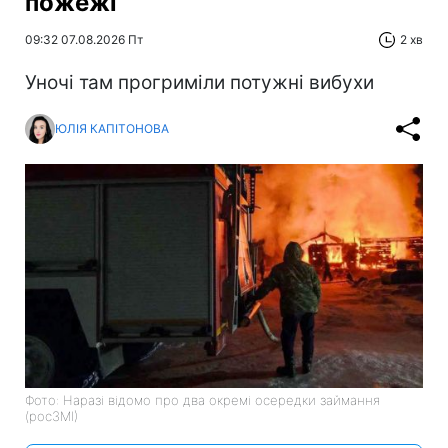
пожежі
09:32 07.08.2026 Пт
2 хв
Уночі там прогриміли потужні вибухи
ЮЛІЯ КАПІТОНОВА
Фото: Наразі відомо про два окремі осередки займання
(росЗМІ)