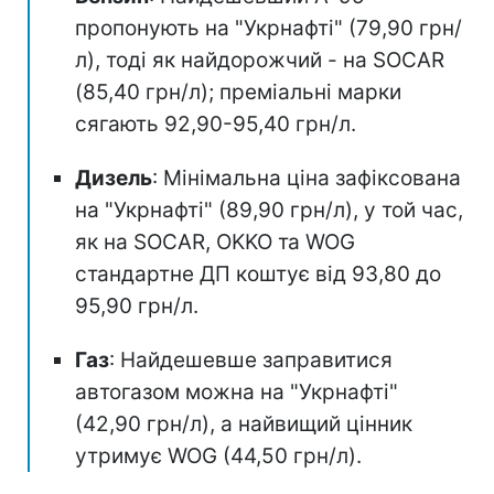
пропонують на "Укрнафті" (79,90 грн/
л), тоді як найдорожчий - на SOCAR
(85,40 грн/л); преміальні марки
сягають 92,90-95,40 грн/л.
Дизель
: Мінімальна ціна зафіксована
на "Укрнафті" (89,90 грн/л), у той час,
як на SOCAR, OKKO та WOG
стандартне ДП коштує від 93,80 до
95,90 грн/л.
Газ
: Найдешевше заправитися
автогазом можна на "Укрнафті"
(42,90 грн/л), а найвищий цінник
утримує WOG (44,50 грн/л).