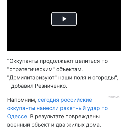
Play
Video
"Оккупанты продолжают целиться по
"стратегическим" объектам.
"Демилитаризуют" наши поля и огороды",
- добавил Резниченко.
Напомним,
сегодня российские
оккупанты нанесли ракетный удар по
Одессе
. В результате повреждены
военный объект и два жилых дома.