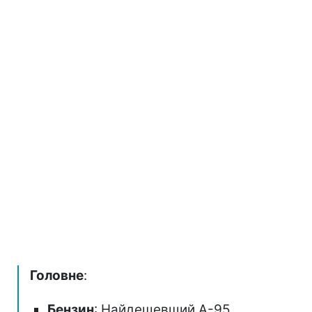
Головне
:
Бензин
: Найдешевший А-95