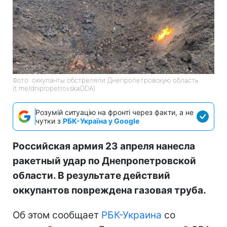
Фото: оккупанты обстреляли Днепропетровскую область
(t.me/dnipropetrovskaODA)
Розумій ситуацію на фронті через факти, а не
чутки з
РБК-Україна у Google
Российская армия 23 апреля нанесла
ракетный удар по Днепропетровской
области. В результате действий
оккупантов повреждена газовая труба.
Об этом сообщает
РБК-Украина
со