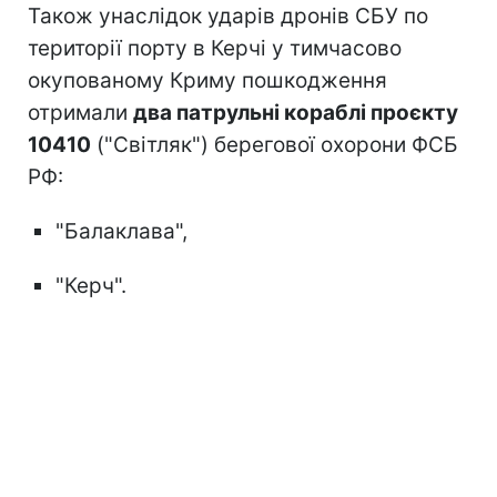
Також унаслідок ударів дронів СБУ по
території порту в Керчі у тимчасово
окупованому Криму пошкодження
отримали
два патрульні кораблі проєкту
10410
("Світляк") берегової охорони ФСБ
РФ:
"Балаклава",
"Керч".