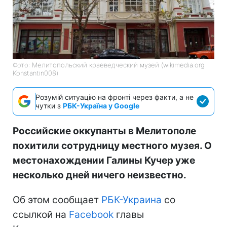
Фото: Мелитопольский краеведческий музей (wikimedia.org
Konstantin008)
Розумій ситуацію на фронті через факти, а не
чутки з
РБК-Україна у Google
Российские оккупанты в Мелитополе
похитили сотрудницу местного музея. О
местонахождении Галины Кучер уже
несколько дней ничего неизвестно.
Об этом сообщает
РБК-Украина
со
ссылкой на
Facebook
главы