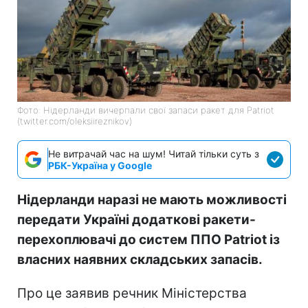
Фото: Нідерланди вичерпали свої запаси ракет для Patriot
(twitter.com/oleksiireznikov)
Не витрачай час на шум! Читай тільки суть з
РБК-Україна у Google
Нідерланди наразі не мають можливості
передати Україні додаткові ракети-
перехоплювачі до систем ППО Patriot із
власних наявних складських запасів.
Про це заявив речник Міністерства