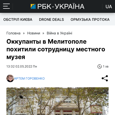
UA
ОБСТРІЛ КИЄВА
DRONE DEALS
ОРМУЗЬКА ПРОТОКА
Головна
»
Новини
»
Війна в Україні
Оккупанты в Мелитополе
похитили сотрудницу местного
музея
13:32 02.05.2022 Пн
1 хв
АРТЕМ ГОРОВЕНКО