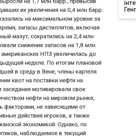
выросли на 1,7 млн барр., превысив
інт
Ген
авших их увеличения на 0,4 млн барр.
казались на максимальном уровне за
 время, запасы дистиллятов, включая
ный мазут, сократились на 2,4 млн
овали снижение запасов на 1,8 млн
 американских НПЗ увеличилась до
едыдущей неделе. По итогам плановой
шей в среду в Вене, члены картеля
нии квот на поставки нефти на
и заседания мотивировали свое
чеством нефти на мировом рынке,
ть факторами, не зависящими от
ивные действия игроков, а также
канской экономикой. Однако, по
итиков, наблюдаемое в текущий