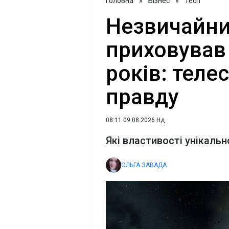
Головна
»
Бізнес
»
Tech
Незвичайни
приховував
років: теле
правду
08:11 09.08.2026 Нд
Які властивості унікальн
ОЛЬГА ЗАВАДА