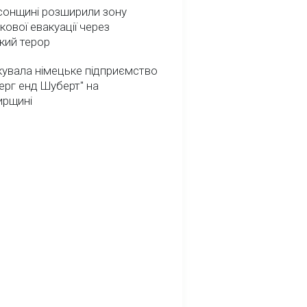
сонщині розширили зону
кової евакуації через
кий терор
кувала німецьке підприємство
ерг енд Шуберт" на
рщині