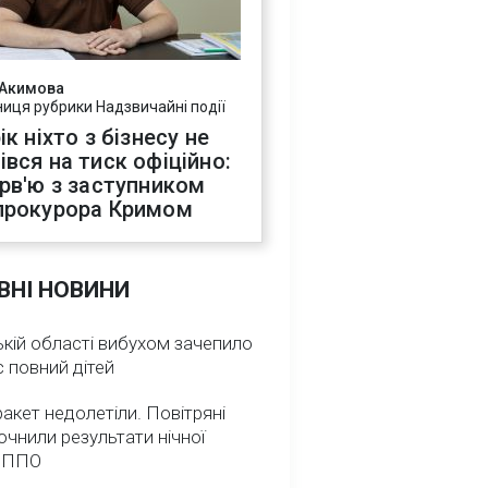
 Акимова
ниця рубрики Надзвичайні події
ік ніхто з бізнесу не
івся на тиск офіційно:
ерв'ю з заступником
прокурора Кримом
ВНІ НОВИНИ
кій області вибухом зачепило
 повний дітей
ракет недолетіли. Повітряні
очнили результати нічної
 ППО