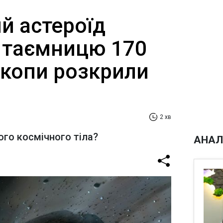
й астероїд
 таємницю 170
скопи розкрили
2 хв
ого космічного тіла?
АНАЛ