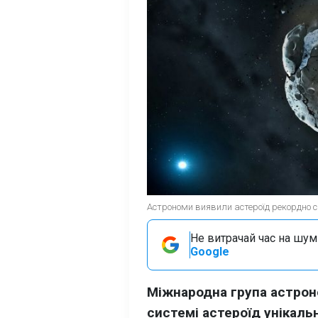
Астрономи виявили астероїд рекордно с
Не витрачай час на шум!
Google
Міжнародна група астрон
системі астероїд унікальн