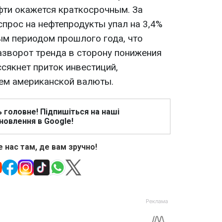
фти окажется краткосрочным. За
спрос на нефтепродукты упал на 3,4%
ым периодом прошлого года, что
азворот тренда в сторону понижения
ссякнет приток инвестиций,
ем американской валюты.
ь головне! Підпишіться на наші
новлення в Google!
 нас там, де вам зручно!