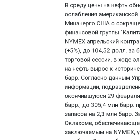
В среду цены на нефть об
ослабления американской 
Минэнерго США о сокраще
финансовой группы "Калита
NYMEX апрельский контрак
(+5%), до 104,52 долл. за
торговой сессии, в ходе 
на нефть вырос к историче
барр. Согласно данным Уп
информации, подразделени
окончившуюся 29 февраля,
барр., до 305,4 млн барр.
запасов на 2,3 млн барр. З
Оклахоме, обеспечивающем
заключаемым на NYMEX, ум