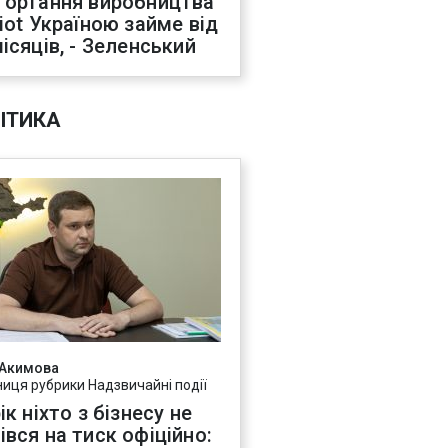
гортання виробництва
riot Україною займе від
місяців, - Зеленський
ІТИКА
 Акимова
ниця рубрики Надзвичайні події
ік ніхто з бізнесу не
івся на тиск офіційно: