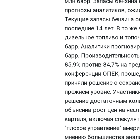
млн барр. Запасы бензина 
прогнозы аналитиков, ожид
Текущие запасы бензина о
последние 14 лет. В то же
дизельное топливо и топоч
барр. Аналитики прогнозир
барр. Производительность
85,9% против 84,7% на пр
конференции ОПЕК, прошед
приняли решение о сохране
прежнем уровне. Участник
решение достаточным коли
объяснив рост цен на неф
картеля, включая спекулят
"плохое управление" амери
мнению большинства анал