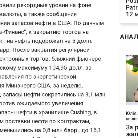
Роз
новили рекордные уровни на фоне
Pat
валюты, а также сообщения
12 
нии запасов нефти в США. По данным
-Финанс", к закрытию торгов на
АНАЛ
т на нефть подорожал на 5 долл.
 барр. После закрытия регулярной
электронных торгов, ближний фьючерс
скому максимуму 104,95 долл. за
равления по энергетической
я Минэнерго США, за неделю,
 запасы нефти сократились на 3,1 млн
 против ожидаемого увеличения
апасы нефти в хранилище Cushing, в
Юлія
керів
 поставки нефти по контрактам,
За р
еньшились на 0,8 млн барр., до 16,1
жал