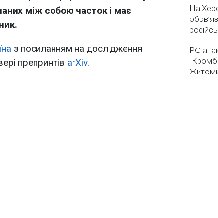
На Хер
наних між собою часток і має
обов’яз
ник.
російсь
їна
з посиланням на дослідження
РФ ата
"Кромб
вері препринтів
arXiv
.
Житоми