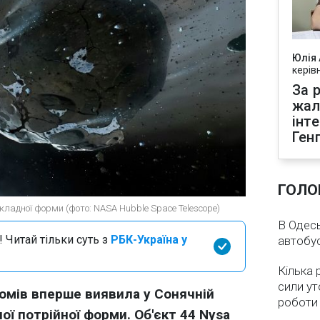
Юлія
керів
За р
жал
інт
Ген
ГОЛО
кладної форми (фото: NASA Hubble Space Telescope)
В Одесь
 Читай тільки суть з
РБК-Україна у
автобус
Кілька 
сили ут
омів вперше виявила у Сонячній
роботи
ої потрійної форми. Об'єкт 44 Nysa