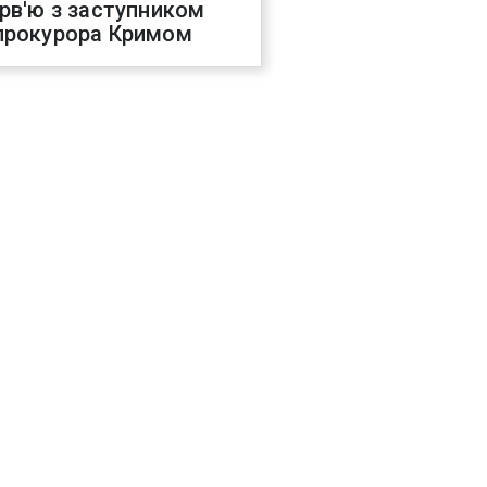
ерв'ю з заступником
прокурора Кримом