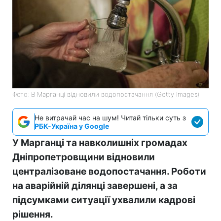
Фото: В Марганці відновили водопостачання (Getty Images)
Не витрачай час на шум! Читай тільки суть з
РБК-Україна у Google
У Марганці та навколишніх громадах
Дніпропетровщини відновили
централізоване водопостачання. Роботи
на аварійній ділянці завершені, а за
підсумками ситуації ухвалили кадрові
рішення.