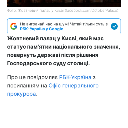
Фото: Жовтневий палац у Києві (facebook.com/OctoberPalace)
Не витрачай час на шум! Читай тільки суть з
РБК-Україна у Google
Жовтневий палац у Києві, який має
статус пам'ятки національного значення,
повернуть державі після рішення
Господарського суду столиці.
Про це повідомляє
РБК-Україна
з
посиланням на
Офіс генерального
прокурора
.