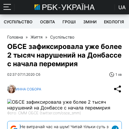
UA
СУСПІЛЬСТВО
ОСВІТА
ГРОШІ
ЗМІНИ
ЕКОЛОГІЯ
Головна
»
Життя
»
Суспільство
ОБСЕ зафиксировала уже более
2 тысяч нарушений на Донбассе
с начала перемирия
02:37 07.11.2020 Сб
1 хв
ИННА СОБОРА
Фото: СММ ОБСЕ (twitter.com/osce_smm)
Не витрачай час на шум! Читай тільки суть з