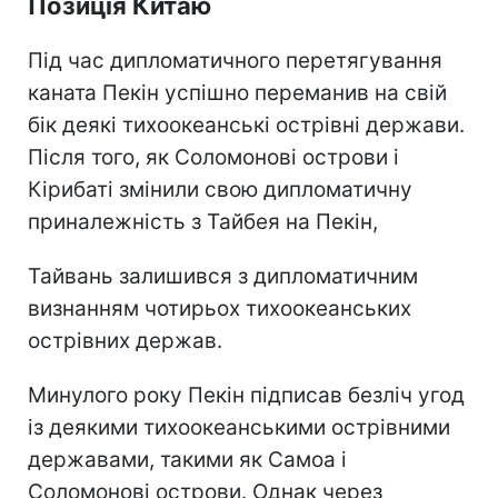
Позиція Китаю
Під час дипломатичного перетягування
каната Пекін успішно переманив на свій
бік деякі тихоокеанські острівні держави.
Після того, як Соломонові острови і
Кірибаті змінили свою дипломатичну
приналежність з Тайбея на Пекін,
Тайвань залишився з дипломатичним
визнанням чотирьох тихоокеанських
острівних держав.
Минулого року Пекін підписав безліч угод
із деякими тихоокеанськими острівними
державами, такими як Самоа і
Соломонові острови. Однак через