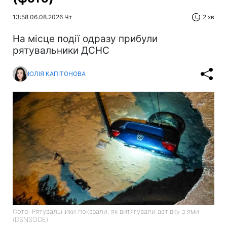
13:58 06.08.2026 Чт
2 хв
На місце події одразу прибули
рятувальники ДСНС
ЮЛІЯ КАПІТОНОВА
Фото: Рятувальники показали, як витягували автівку з ями
(DSNSODE)