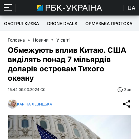
UA
ОБСТРІЛ КИЄВА
DRONE DEALS
ОРМУЗЬКА ПРОТОКА
Головна
»
Новини
»
У світі
Обмежують вплив Китаю. США
виділять понад 7 мільярдів
доларів островам Тихого
океану
15:44 09.03.2024 Сб
2 хв
КАРІНА ЛЕВИЦЬКА