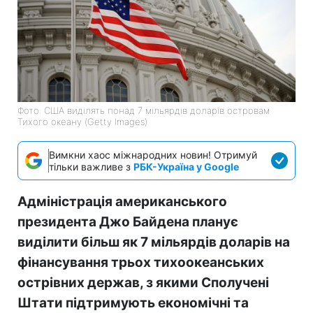
Фото: США виділять понад 7 мільярдів доларів островам
Тихого океану (Getty Images)
Вимкни хаос міжнародних новин! Отримуй
тільки важливе з
РБК-Україна у Google
Адміністрація американського
президента Джо Байдена планує
виділити більш як 7 мільярдів доларів на
фінансування трьох тихоокеанських
острівних держав, з якими Сполучені
Штати підтримують економічні та