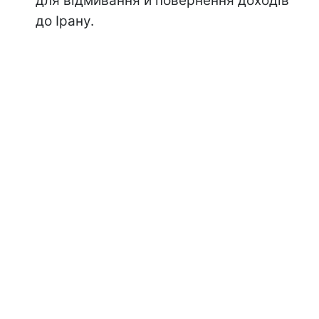
для відмивання й повернення доходів
до Ірану.