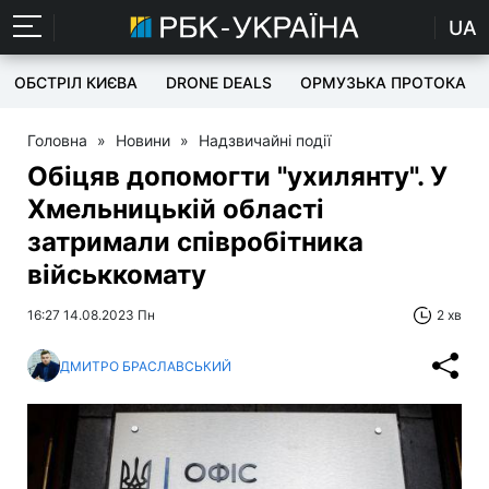
UA
ОБСТРІЛ КИЄВА
DRONE DEALS
ОРМУЗЬКА ПРОТОКА
Головна
»
Новини
»
Надзвичайні події
Обіцяв допомогти "ухилянту". У
Хмельницькій області
затримали співробітника
військкомату
16:27 14.08.2023 Пн
2 хв
ДМИТРО БРАСЛАВСЬКИЙ