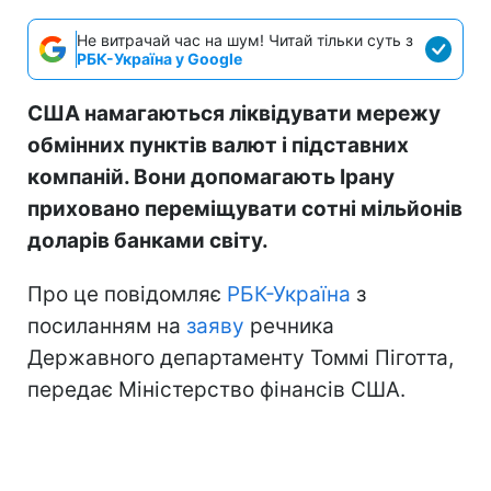
Не витрачай час на шум! Читай тільки суть з
РБК-Україна у Google
США намагаються ліквідувати мережу
обмінних пунктів валют і підставних
компаній. Вони допомагають Ірану
приховано переміщувати сотні мільйонів
доларів банками світу.
Про це повідомляє
РБК-Україна
з
посиланням на
заяву
речника
Державного департаменту Томмі Піготта,
передає Міністерство фінансів США.