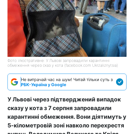
Фото ілюстративне: У Львові запровадили карантинні
обмеження через сказ у кота (facebook.com Ukrzaliznytsia)
Не витрачай час на шум! Читай тільки суть з
РБК-Україна у Google
У Львові через підтверджений випадок
сказу у кота з 7 серпня запровадили
карантинні обмеження. Вони діятимуть у
5-кілометровій зоні навколо перехрестя