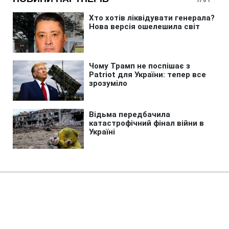
Головна
»
Життя
»
Суспільство
Українці розповіли, кому з
політиків довіряють найбільше: