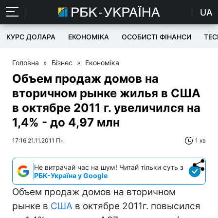
UA
КУРС ДОЛАРА
ЕКОНОМІКА
ОСОБИСТІ ФІНАНСИ
TEC
Головна
»
Бізнес
»
Економіка
Объем продаж домов на
вторичном рынке жилья в США
в октябре 2011 г. увеличился на
1,4% - до 4,97 млн
17:16 21.11.2011 Пн
1 хв
Не витрачай час на шум! Читай тільки суть з
РБК-Україна у Google
Объем продаж домов на вторичном
рынке в
США
в октябре 2011г. повысился