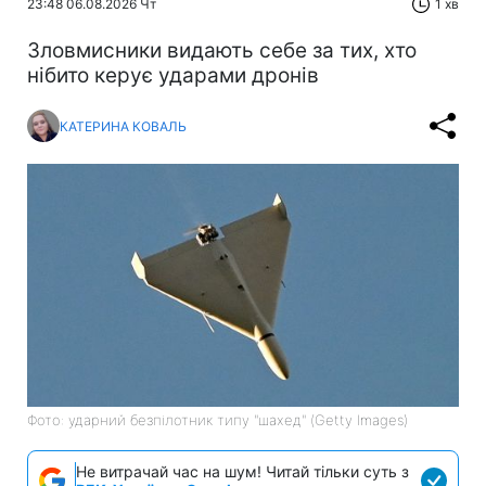
23:48 06.08.2026 Чт
1 хв
Зловмисники видають себе за тих, хто
нібито керує ударами дронів
КАТЕРИНА КОВАЛЬ
Фото: ударний безпілотник типу "шахед" (Getty Images)
Не витрачай час на шум! Читай тільки суть з