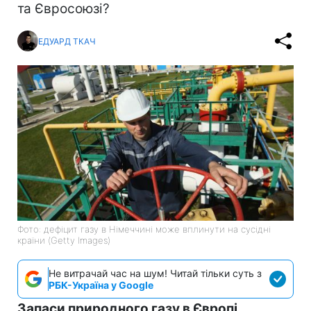
та Євросоюзі?
ЕДУАРД ТКАЧ
Фото: дефіцит газу в Німеччині може вплинути на сусідні
країни (Getty Images)
Не витрачай час на шум! Читай тільки суть з
РБК-Україна у Google
Запаси природного газу в Європі