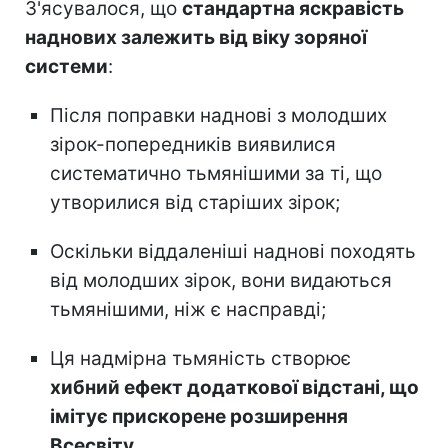
З'ясувалося, що
стандартна яскравість
наднових залежить від віку зоряної
системи
:
Після поправки наднові з молодших
зірок-попередників виявилися
систематично тьмянішими за ті, що
утворилися від старіших зірок;
Оскільки віддаленіші наднові походять
від молодших зірок, вони видаються
тьмянішими, ніж є насправді;
Ця надмірна тьмяність створює
хибний ефект додаткової відстані, що
імітує прискорене розширення
Всесвіту
.