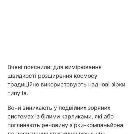
Вчені пояснили: для вимірювання
швидкості розширення космосу
традиційно використовують наднові зірки
типу Ia.
Вони виникають у подвійних зоряних
системах із білими карликами, які або
поглинають речовину зірки-компаньйона
до досягнення критичної маси, або