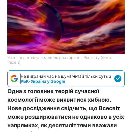
Вчені переглянули модель розширення Всесвіту (фото:
Pexels)
Не витрачай час на шум! Читай тільки суть з
РБК-Україна у Google
Одна з головних теорій сучасної
космології може виявитися хибною.
Нове дослідження свідчить, що Всесвіт
може розширюватися не однаково в усіх
напрямках, як десятиліттями вважали