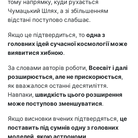
тому напрямку, куди рухається
Чумацький Шлях, а зі збільшенням
відстані поступово слабшає.
Якщо це підтвердиться, то
одна з
головних ідей сучасної космології може
виявитися хибною
.
За словами авторів роботи,
Всесвіт і далі
розширюється, але не прискорюється
,
як вважалося останні десятиліття.
Навпаки,
швидкість цього розширення
може поступово зменшуватися
.
Якщо висновки вчених підтвердяться,
це
поставить під сумнів одну з головних
моделей, якою астрономи