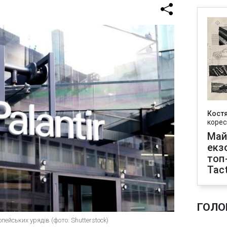
Кост
корес
Май
екз
топ
Tact
ГОЛО
ейських урядів (фото: Shutterstock)