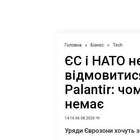
Головна
»
Бізнес
»
Tech
ЄС і НАТО 
відмовитися
Palantir: чо
немає
14:16 06.08.2026 Чт
Уряди Єврозони хочуть з