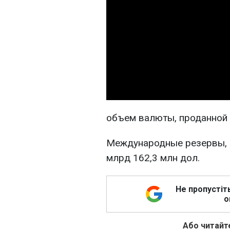
объем валюты, проданной н
Международные резервы, в
млрд 162,3 млн дол.
Не пропустіт
о
Або читайте