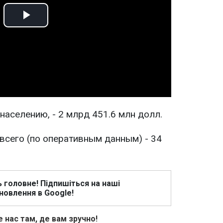
Play
Video
аселению, - 2 млрд 451.6 млн долл.
сего (по оперативным данным) - 34
ь головне! Підпишіться на наші
новлення в Google!
 нас там, де вам зручно!