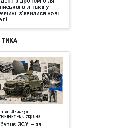
идент з дроном біля
аїнського літака у
еччині: з'явилися нові
алі
ІТИКА
янтин Широкун
пондент РБК-Україна
бутнє ЗСУ – за