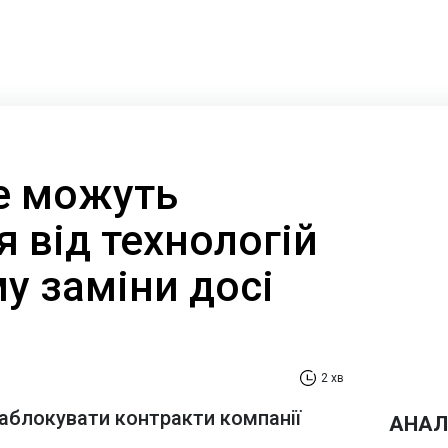
не можуть
 від технологій
му заміни досі
2 хв
аблокувати контракти компанії
АНАЛ