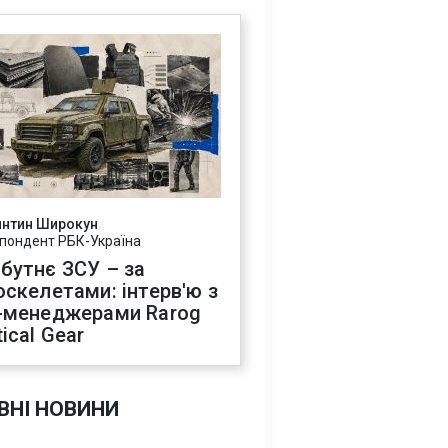
янтин Широкун
пондент РБК-Україна
бутнє ЗСУ – за
оскелетами: інтерв'ю з
-менеджерами Rarog
ical Gear
ВНІ НОВИНИ