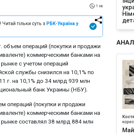
Інц
укр
1 хв
Нім
дет
 Читай тільки суть з
РБК-Україна у
АНАЛ
г. объем операций (покупки и продажи
иваленте) коммерческими банками на
рынке с учетом операций
йской службы снизился на 10,1% по
1 г. на 10,1% до 34 млрд 939 млн
циональный банк Украины (НБУ).
ем операций (покупки и продажи
иваленте) коммерческими банками на
Кост
рынке составлял 38 млрд 884 млн
корес
Май