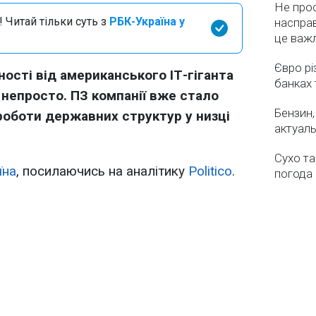
Не про
 Читай тільки суть з
РБК-Україна у
насправ
це важ
Євро рі
ості від американського ІТ-гіганта
банках 
е непросто. ПЗ компанії вже стало
Бензин,
оботи державних структур у низці
актуаль
Сухо та
їна
, посилаючись на аналітику
Politico
.
погода 