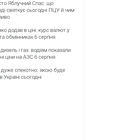
сто Яблучний Спас: що
ді святкує сьогодні ПЦУ й чим
ливо
зко додав в ціні: курс валют у
та обмінниках 6 серпня
 дизель і газ: водіям показали
ні ціни на АЗС 6 серпня
 дуже спекотно: якою буде
в Україні сьогодні