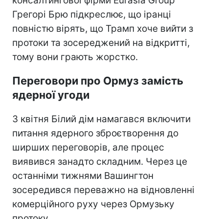
консалтингової фірми Eurasia Group
Грегорі Брю підкреслює, що іранці
повністю вірять, що Трамп хоче вийти з
протоки та зосереджений на відкритті,
тому вони грають жорстко.
Переговори про Ормуз замість
ядерної угоди
З квітня Білий дім намагався включити
питання ядерного зброєтворення до
ширших переговорів, але процес
виявився занадто складним. Через це
останніми тижнями Вашингтон
зосередився переважно на відновленні
комерційного руху через Ормузьку
протоку.