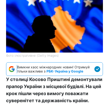
Фото ілюстративне (Getty Images)
Вимкни хаос міжнародних новин! Отримуй
тільки важливе з
РБК-Україна у Google
У столиці Косово Приштині демонтували
прапор України з місцевої будівлі. На цей
крок пішли через вимогу поважати
суверенітет та державність країни.