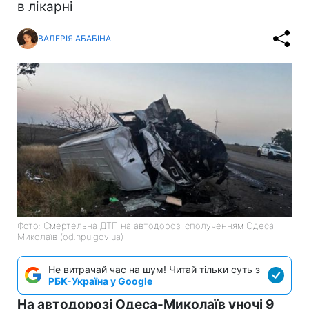
в лікарні
ВАЛЕРІЯ АБАБІНА
Фото: Смертельна ДТП на автодорозі сполученням Одеса –
Миколаїв (od.npu.gov.ua)
Не витрачай час на шум! Читай тільки суть з
РБК-Україна у Google
На автодорозі Одеса-Миколаїв уночі 9