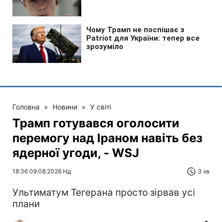
Головна
»
Новини
»
У світі
Трамп готувався оголосити
перемогу над Іраном навіть без
ядерної угоди, - WSJ
18:36 09.08.2026 Нд
3 хв
Ультиматум Тегерана просто зірвав усі
плани