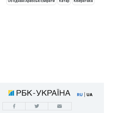
Об'єднані Арабські Емірати
Катар
Кібератака
RU
|
UA