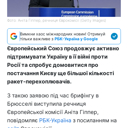
Фото: Аніта Гіппер, речниця Єврокомісії (Getty Images)
Вимкни хаос міжнародних новин! Отримуй
тільки важливе з
РБК-Україна у Google
Європейський Союз продовжує активно
підтримувати Україну в її війні проти
Росії та спробує домовитися про
постачання Києву ще більшої кількості
ракет-перехоплювачів.
З такою заявою під час брифінгу в
Брюсселі виступила речниця
Європейської комісії Аніта Гіппер,
повідомляє
РБК-Україна
з посиланням на