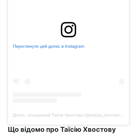
Переглянути цей допис в Instagram
Допис, поширений Таїсія Хвостова (@taisiya_khvostova)
Що відомо про Таїсію Хвостову