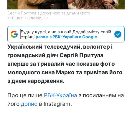
Сергій Притула з дружиною та дітьми (фото:
instagram.com/siriy_ua)
Будь у курсі, а не в шоці! Додай змісту своїй
стрічці
разом з РБК-Україна в Google
Український телеведучий, волонтер і
громадський діяч Сергій Притула
вперше за тривалий час показав фото
молодшого сина Марко та привітав його
з днем народження.
Про це пише
РБК-Україна
з посиланням на
його
допис
в Instagram.