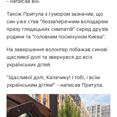
- написав він.
Також Притула з гумором зазначив, що
син уже став "беззаперечним володарем
призу глядацьких симпатій" серед друзів
родини та "головним посміхуном Києва".
На завершення волонтер побажав синові
щасливої долі та звернувся до всіх
українських дітей.
"Щасливої долі, Калачику! І тобі, і всім
українським дітям!" - написав Притула.