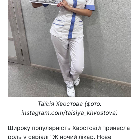
Таїсія Хвостова (фото:
instagram.com/taisiya_khvostova)
Широку популярність Хвостовій принесла
роль у серіалі "Жіночий лікар. Нове