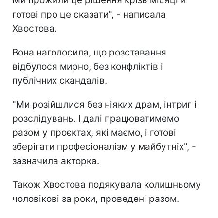
Ми прожили це рішення крізь місяці й
готові про це сказати", - написала
Хвостова.
Вона наголосила, що розставання
відбулося мирно, без конфліктів і
публічних скандалів.
"Ми розійшлися без ніяких драм, інтриг і
розслідувань. І далі працюватимемо
разом у проєктах, які маємо, і готові
зберігати професіоналізм у майбутніх", -
зазначила акторка.
Також Хвостова подякувала колишньому
чоловікові за роки, проведені разом.