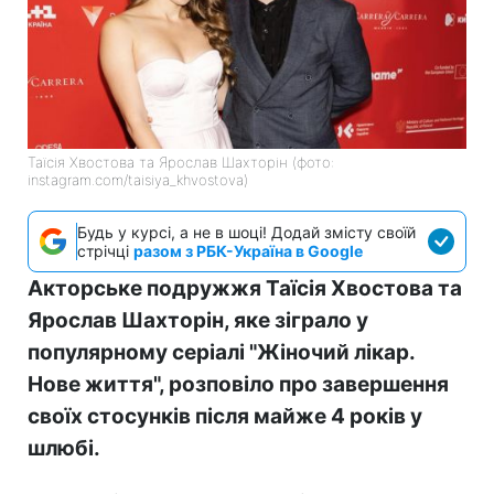
Таїсія Хвостова та Ярослав Шахторін (фото:
instagram.com/taisiya_khvostova)
Будь у курсі, а не в шоці! Додай змісту своїй
стрічці
разом з РБК-Україна в Google
Акторське подружжя Таїсія Хвостова та
Ярослав Шахторін, яке зіграло у
популярному серіалі "Жіночий лікар.
Нове життя", розповіло про завершення
своїх стосунків після майже 4 років у
шлюбі.