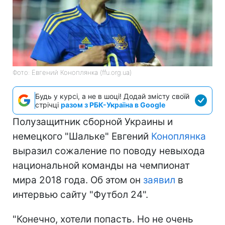
Фото: Евгений Коноплянка (ffu.org.ua)
Будь у курсі, а не в шоці! Додай змісту своїй
стрічці
разом з РБК-Україна в Google
Полузащитник сборной Украины и
немецкого "Шальке" Евгений
Коноплянка
выразил сожаление по поводу невыхода
национальной команды на чемпионат
мира 2018 года. Об этом он
заявил
в
интервью сайту "Футбол 24".
"Конечно, хотели попасть. Но не очень