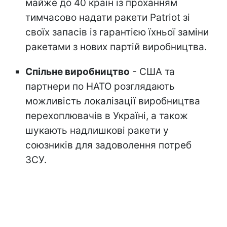
майже до 40 країн із проханням
тимчасово надати ракети Patriot зі
своїх запасів із гарантією їхньої заміни
ракетами з нових партій виробництва.
Спільне виробництво
- США та
партнери по НАТО розглядають
можливість локалізації виробництва
перехоплювачів в Україні, а також
шукають надлишкові ракети у
союзників для задоволення потреб
ЗСУ.