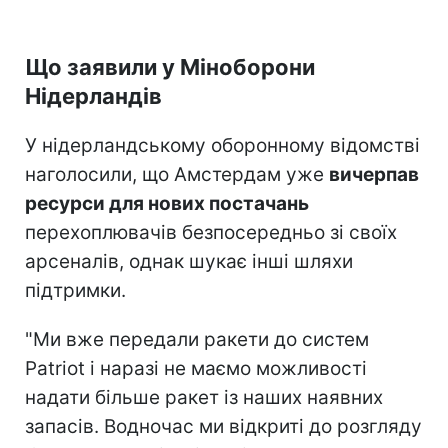
Що заявили у Міноборони
Нідерландів
У нідерландському оборонному відомстві
наголосили, що Амстердам уже
вичерпав
ресурси для нових постачань
перехоплювачів безпосередньо зі своїх
арсеналів, однак шукає інші шляхи
підтримки.
"Ми вже передали ракети до систем
Patriot і наразі не маємо можливості
надати більше ракет із наших наявних
запасів. Водночас ми відкриті до розгляду