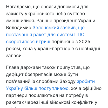
Нагадаємо, що обсяги допомоги для
захисту українського неба суттєво
зменшилися. Раніше президент України
Володимир
Зеленський заявив, що
постачання ракет для систем ППО
скоротилося втричі
порівняно з 2025
роком, хоча у країн-партнерів є необхідні
запаси.
Глава держави також припустив, що
дефіцит боєприпасів може бути
пов'язаний із спробами Заходу
зробити
Україну більш поступливою
, хоча офіційно
партнери посилаються на потребу в
ракетах через інші військові конфлікти у