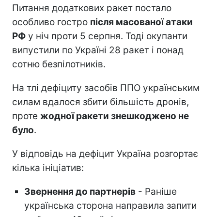
Питання додаткових ракет постало
особливо гостро
після масованої атаки
РФ
у ніч проти 5 серпня. Тоді окупанти
випустили по Україні 28 ракет і понад
сотню безпілотників.
На тлі дефіциту засобів ППО українським
силам вдалося збити більшість дронів,
проте
жодної ракети знешкоджено не
було
.
У відповідь на дефіцит Україна розгортає
кілька ініціатив:
Звернення до партнерів
- Раніше
українська сторона направила запити