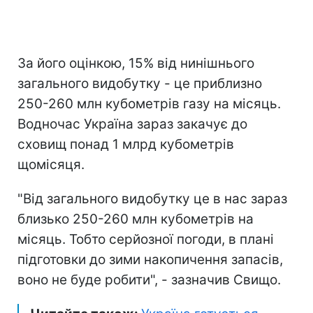
За його оцінкою, 15% від нинішнього
загального видобутку - це приблизно
250-260 млн кубометрів газу на місяць.
Водночас Україна зараз закачує до
сховищ понад 1 млрд кубометрів
щомісяця.
"Від загального видобутку це в нас зараз
близько 250-260 млн кубометрів на
місяць. Тобто серйозної погоди, в плані
підготовки до зими накопичення запасів,
воно не буде робити", - зазначив Свищо.