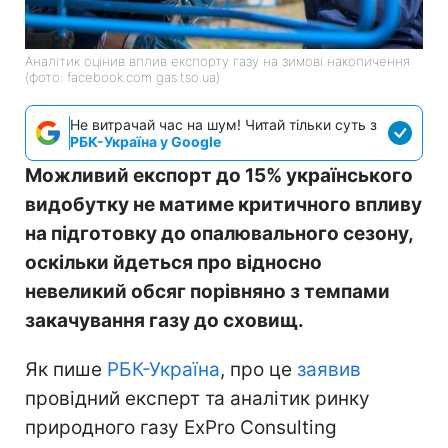
Аналітик оцінив вплив експорту газу на зимові накопичення
(фото: facebook.com gas.tso.ua)
Не витрачай час на шум! Читай тільки суть з
РБК-Україна у Google
Можливий експорт до 15% українського
видобутку не матиме критичного впливу
на підготовку до опалювального сезону,
оскільки йдеться про відносно
невеликий обсяг порівняно з темпами
закачування газу до сховищ.
Як пише
РБК-Україна
, про це
заявив
провідний експерт та аналітик ринку
природного газу ExPro Consulting