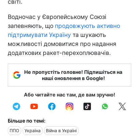
світі.
Водночас у Європейському Союзі
запевняють, що
продовжують активно
підтримувати Україну
та шукають
можливості домовитися про надання
додаткових ракет-перехоплювачів.
Не пропустіть головне! Підпишіться на
наші оновлення в Google!
Або читайте нас там, де вам зручно!
Більше по темі:
ППО
Україна
Війна в Україні