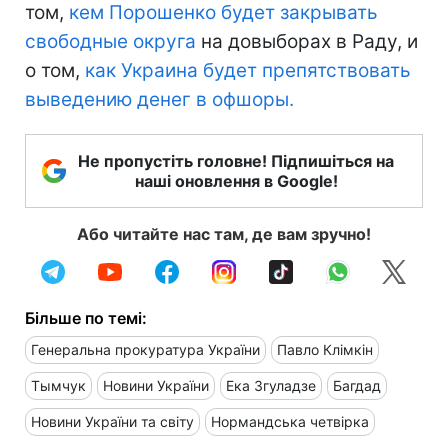
том,
кем Порошенко будет закрывать
свободные округа
на довыборах в Раду, и
о том,
как Украина будет препятствовать
выведению денег в офшоры.
Не пропустіть головне! Підпишіться на
наші оновлення в Google!
Або читайте нас там, де вам зручно!
Більше по темі:
Генеральна прокуратура України
Павло Клімкін
Тымчук
Новини України
Ека Згуладзе
Багдад
Новини України та світу
Нормандська четвірка