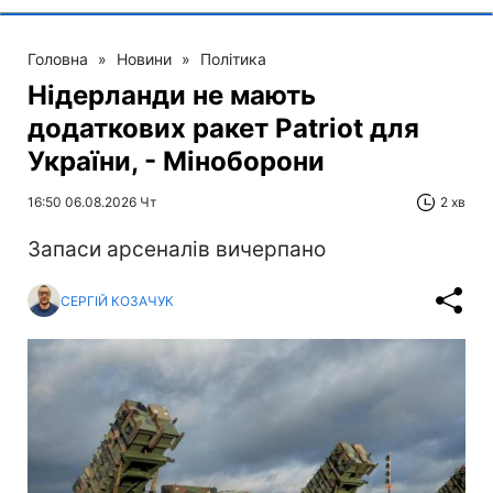
Головна
»
Новини
»
Політика
Нідерланди не мають
додаткових ракет Patriot для
України, - Міноборони
16:50 06.08.2026 Чт
2 хв
Запаси арсеналів вичерпано
СЕРГІЙ КОЗАЧУК