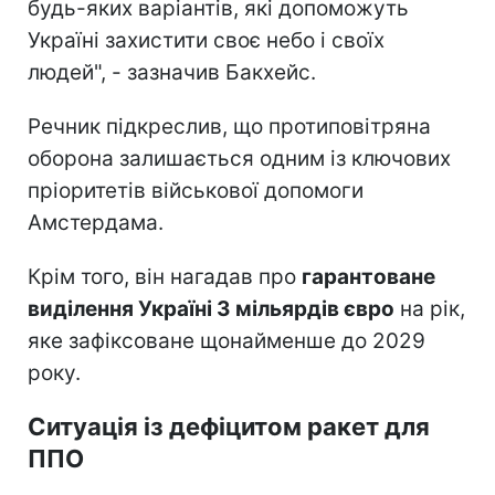
будь-яких варіантів, які допоможуть
Україні захистити своє небо і своїх
людей", - зазначив Бакхейс.
Речник підкреслив, що протиповітряна
оборона залишається одним із ключових
пріоритетів військової допомоги
Амстердама.
Крім того, він нагадав про
гарантоване
виділення Україні 3 мільярдів євро
на рік,
яке зафіксоване щонайменше до 2029
року.
Ситуація із дефіцитом ракет для
ППО