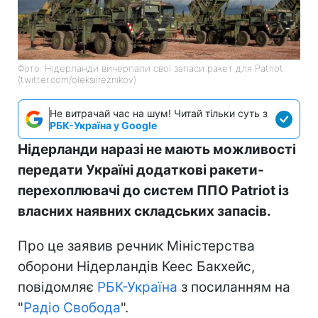
Фото: Нідерланди вичерпали свої запаси ракет для Patriot
(twitter.com/oleksiireznikov)
Не витрачай час на шум! Читай тільки суть з
РБК-Україна у Google
Нідерланди наразі не мають можливості
передати Україні додаткові ракети-
перехоплювачі до систем ППО Patriot із
власних наявних складських запасів.
Про це заявив речник Міністерства
оборони Нідерландів Кеес Бакхейс,
повідомляє
РБК-Україна
з посиланням на
"
Радіо Свобода
".