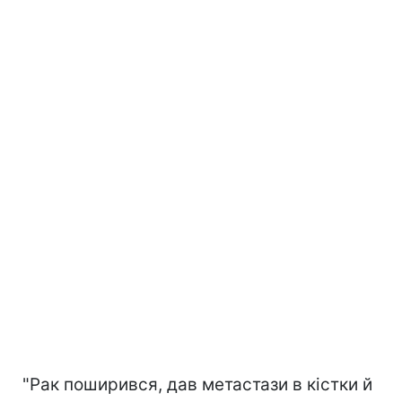
"Рак поширився, дав метастази в кістки й