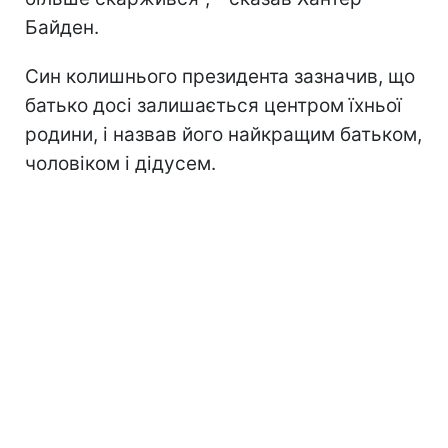
Байден.
Син колишнього президента зазначив, що
батько досі залишається центром їхньої
родини, і назвав його найкращим батьком,
чоловіком і дідусем.