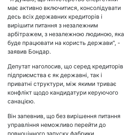
має активно включитися, консолідувати
десь всіх державних кредиторів і
вирішити питання з незалежним
арбітражем, з незалежною людиною, яка
буде працювати на користь держави", -
заявив Бондар.
Депутат наголосив, що серед кредиторів
підприємства є як державні, так і
приватні структури, між якими триває
конфлікт щодо кандидатури керуючого
санацією.
Він запевнив, що без вирішення питання
управління неможливо перейти до
повноцінного запуску фабрики.