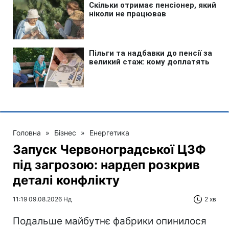
Головна
»
Бізнес
»
Енергетика
Запуск Червоноградської ЦЗФ
під загрозою: нардеп розкрив
деталі конфлікту
11:19 09.08.2026 Нд
2 хв
Подальше майбутнє фабрики опинилося