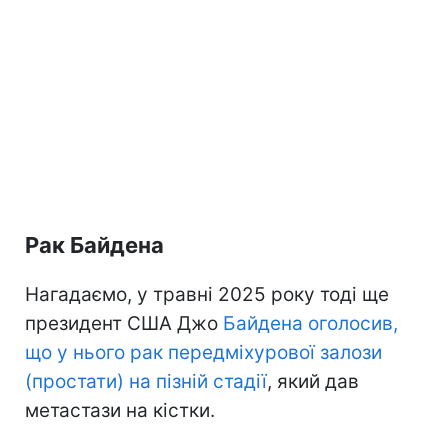
Рак Байдена
Нагадаємо, у травні 2025 року тоді ще
президент США Джо
Байдена оголосив,
що у нього рак передміхурової залози
(простати) на пізній стадії
, який дав
метастази на кістки.