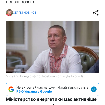
під загрозою
СЕРГІЙ НОВІКОВ
Михайло Бондар (фото: facebook.com myhajlo.bondar)
Не витрачай час на шум! Читай тільки суть з
РБК-Україна у Google
Міністерство енергетики має активніше