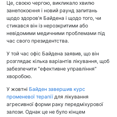
Це, своєю чергою, викликало хвилю
занепокоєння і новий раунд запитань
щодо здоров'я Байдена і щодо того, чи
стикався він із нерозкритими або
невідомими медичними проблемами під
час свого президентства.
У той час офіс Байдена заявив, що він
розглядає кілька варіантів лікування, щоб
забезпечити "ефективне управління"
хворобою.
У жовтні
Байден завершив курс
променевої терапії
для лікування
агресивної форми раку передміхурової
залози. Однак це не було кінцем