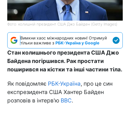
Фото: колишній президент США Джо Байден (Getty Images)
Вимкни хаос міжнародних новин! Отримуй
тільки важливе з
РБК-Україна у Google
Стан колишнього президента США Джо
Байдена погіршився. Рак простати
поширився на кістки та інші частини тіла.
Як повідомляє
РБК-Україна
, про це син
експрезидента США Хантер Байден
розповів в інтерв'ю
BBC
.