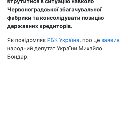
втрутитися в ситуацію навколо
Червоноградської збагачувальної
фабрики та консолідувати позицію
державних кредиторів.
Як повідомляє
РБК-Україна
, про це
заявив
народний депутат України Михайло
Бондар.