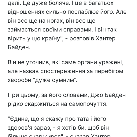
далі. Це дуже боляче. І це в багатьох
відношеннях сильно послаблює його. Але
він все ще на ногах, він все ще
займається своїми справами. І він так
вірить у цю країну", - розповів Хантер
Байден.
Він не уточнив, які саме органи уражені,
але назвав спостереження за перебігом
хвороби "дуже сумним".
При цьому, за його словами, Джо Байден
рідко скаржиться на самопочуття.
"Єдине, що я скажу про тата і його
здоров'я зараз, - я хотів би, щоб він
більше скаржився", - сказав Хантер