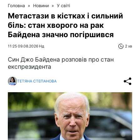
Головна
»
Новини
»
У світі
Метастази в кістках і сильний
біль: стан хворого на рак
Байдена значно погіршився
11:25 09.08.2026 Нд
2 хв
Син Джо Байдена розповів про стан
експрезидента
ТЕТЯНА СТЕПАНОВА