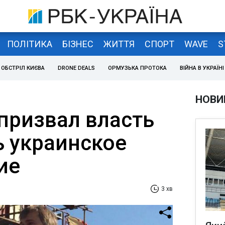
ПОЛІТИКА
БІЗНЕС
ЖИТТЯ
СПОРТ
WAVE
S
ОБСТРІЛ КИЄВА
DRONE DEALS
ОРМУЗЬКА ПРОТОКА
ВІЙНА В УКРАЇНІ
НОВИ
призвал власть
 украинское
ие
3 хв