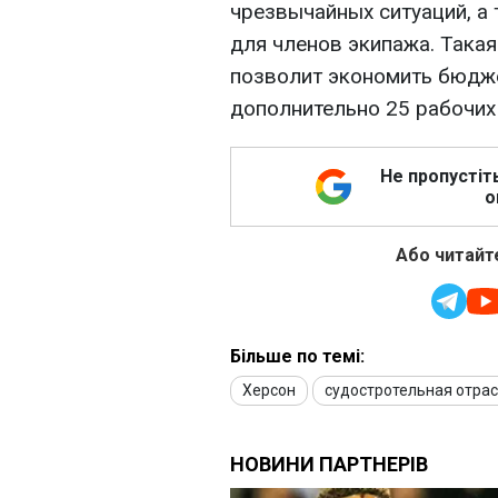
чрезвычайных ситуаций, 
для членов экипажа. Така
позволит экономить бюдже
дополнительно 25 рабочих
Не пропустіт
о
Або читайте
Більше по темі:
Херсон
судостротельная отра