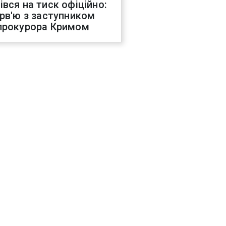
івся на тиск офіційно:
ерв'ю з заступником
прокурора Кримом