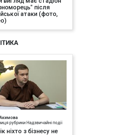
й вигляд має стадіон
рноморець" після
ійської атаки (фото,
ео)
ІТИКА
 Акимова
ниця рубрики Надзвичайні події
ік ніхто з бізнесу не