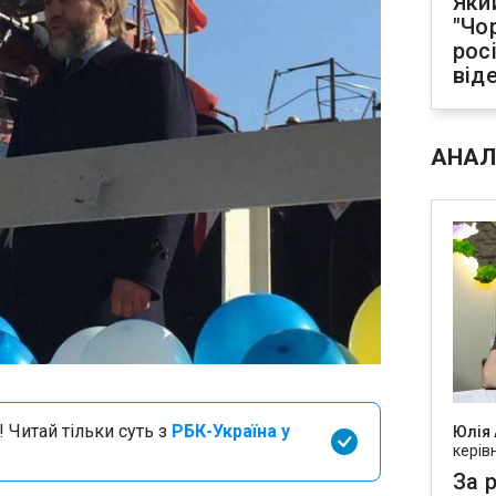
Яки
"Чо
рос
від
АНАЛ
 Читай тільки суть з
РБК-Україна у
Юлія
керів
За р