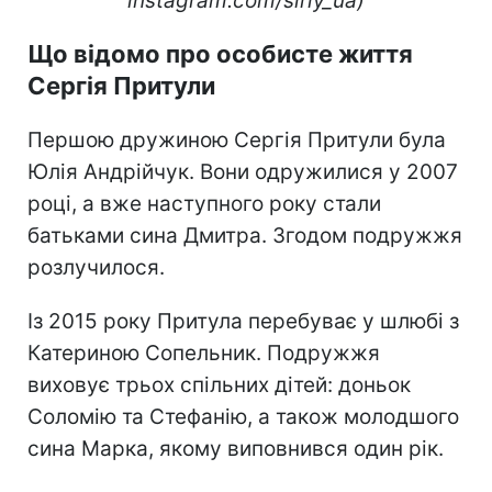
instagram.com/siriy_ua)
Що відомо про особисте життя
Сергія Притули
Першою дружиною Сергія Притули була
Юлія Андрійчук. Вони одружилися у 2007
році, а вже наступного року стали
батьками сина Дмитра. Згодом подружжя
розлучилося.
Із 2015 року Притула перебуває у шлюбі з
Катериною Сопельник. Подружжя
виховує трьох спільних дітей: доньок
Соломію та Стефанію, а також молодшого
сина Марка, якому виповнився один рік.