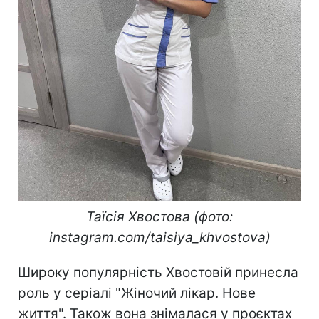
Таїсія Хвостова (фото:
instagram.com/taisiya_khvostova)
Широку популярність Хвостовій принесла
роль у серіалі "Жіночий лікар. Нове
життя". Також вона знімалася у проєктах