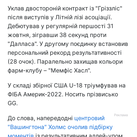
Уклав двостороній контракт із "Гріззліс"
після виступів у Літній лізі асоціації.
Дебютував у регулярній першості 31
жовтня, зігравши 38 секунд проти
"Далласа". У другому поєдинку встановив
персональний рекорд результативності
(28 очок). Паралельно захищав кольори
фарм-клубу – "Мемфіс Хасл".
У складі збірної США U-18 тріумфував на
ФІБА Америк-2022. Носить прізвисько
GG.
До слова, напередодні
центровий
"Вашингтона" Холмс очолив підбірку
моментів
із результативним аллей-упом.