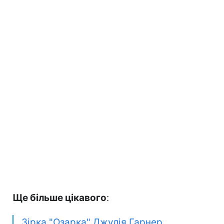
Ще більше цікавого
:
Зірка "Озарка" Джулія Гарнер