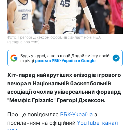
Фото: Грегорі Джексон оформив хайлайт ночі НБА
(gleague.nba.com)
Будь у курсі, а не в шоці! Додай змісту своїй
стрічці
разом з РБК-Україна в Google
Хіт-парад найкрутіших епізодів ігрового
вечора в Національній баскетбольній
асоціації очолив універсальний форвард
"Мемфіс Гріззліс" Грегорі Джексон.
Про це повідомляє
РБК-Україна
з
посиланням на офіційний
YouTube-канал