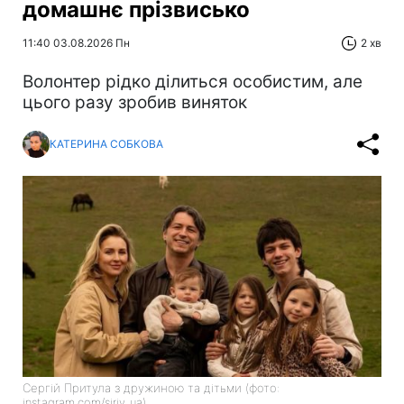
домашнє прізвисько
11:40 03.08.2026 Пн
2 хв
Волонтер рідко ділиться особистим, але
цього разу зробив виняток
КАТЕРИНА СОБКОВА
Сергій Притула з дружиною та дітьми (фото:
instagram.com/siriy_ua)