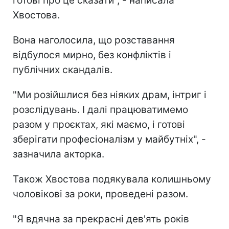
готові про це сказати", - написала
Хвостова.
Вона наголосила, що розставання
відбулося мирно, без конфліктів і
публічних скандалів.
"Ми розійшлися без ніяких драм, інтриг і
розслідувань. І далі працюватимемо
разом у проєктах, які маємо, і готові
зберігати професіоналізм у майбутніх", -
зазначила акторка.
Також Хвостова подякувала колишньому
чоловікові за роки, проведені разом.
"Я вдячна за прекрасні дев'ять років