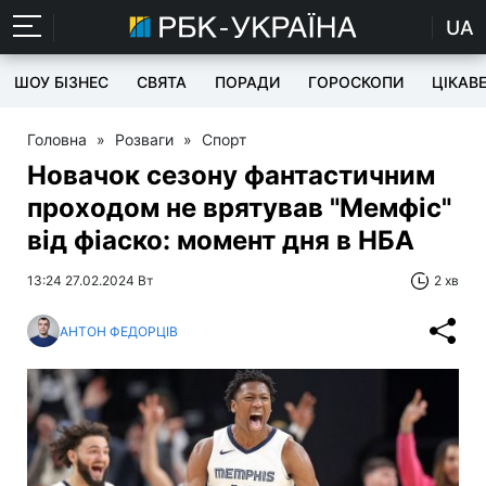
UA
ШОУ БІЗНЕС
СВЯТА
ПОРАДИ
ГОРОСКОПИ
ЦІКАВ
Головна
»
Розваги
»
Спорт
Новачок сезону фантастичним
проходом не врятував "Мемфіс"
від фіаско: момент дня в НБА
13:24 27.02.2024 Вт
2 хв
АНТОН ФЕДОРЦІВ