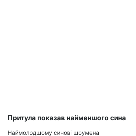
Притула показав найменшого сина
Наймолодшому синові шоумена