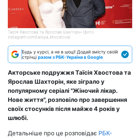
Таїсія Хвостова та Ярослав Шахторін (фото:
instagram.com/taisiya_khvostova)
Будь у курсі, а не в шоці! Додай змісту своїй
стрічці
разом з РБК-Україна в Google
Акторське подружжя Таїсія Хвостова та
Ярослав Шахторін, яке зіграло у
популярному серіалі "Жіночий лікар.
Нове життя", розповіло про завершення
своїх стосунків після майже 4 років у
шлюбі.
Детальніше про це розповідає
РБК-