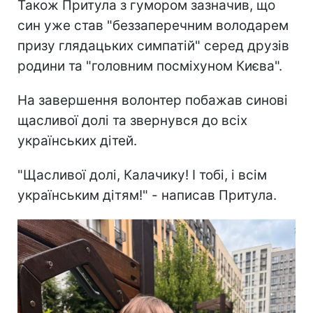
Також Притула з гумором зазначив, що
син уже став "беззаперечним володарем
призу глядацьких симпатій" серед друзів
родини та "головним посміхуном Києва".
На завершення волонтер побажав синові
щасливої долі та звернувся до всіх
українських дітей.
"Щасливої долі, Калачику! І тобі, і всім
українським дітям!" - написав Притула.