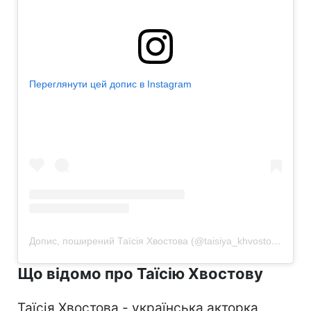
Переглянути цей допис в Instagram
Допис, поширений Таїсія Хвостова (@taisiya_khvostova)
Що відомо про Таїсію Хвостову
Таїсія Хвостова - українська акторка