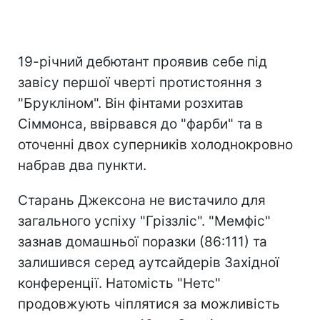
19-річний дебютант проявив себе під
завісу першої чверті протистояння з
"Брукліном". Він фінтами розхитав
Сіммонса, ввірвався до "фарби" та в
оточенні двох суперників холоднокровно
набрав два пункти.
Старань Джексона не вистачило для
загального успіху "Гріззліс". "Мемфіс"
зазнав домашньої поразки (86:111) та
залишився серед аутсайдерів Західної
конференції. Натомість "Нетс"
продовжують чіплятися за можливість