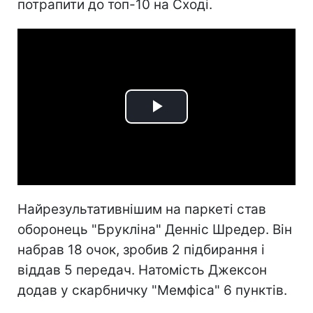
потрапити до топ-10 на Сході.
Play
Video
Найрезультативнішим на паркеті став
оборонець "Брукліна" Денніс Шредер. Він
набрав 18 очок, зробив 2 підбирання і
віддав 5 передач. Натомість Джексон
додав у скарбничку "Мемфіса" 6 пунктів.