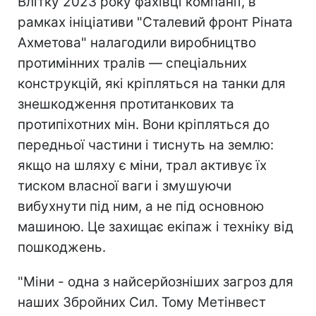
Влітку 2023 року фахівці компанії, в
рамках ініціативи "Сталевий фронт Ріната
Ахметова" налагодили виробництво
протимінних тралів — спеціальних
конструкцій, які кріпляться на танки для
знешкодження протитанкових та
протипіхотних мін. Вони кріпляться до
передньої частини і тиснуть на землю:
якщо на шляху є міни, трал активує їх
тиском власної ваги і змушуючи
вибухнути під ним, а не під основною
машиною. Це захищає екіпаж і техніку від
пошкоджень.
"Міни - одна з найсерйозніших загроз для
наших Збройних Сил. Тому Метінвест