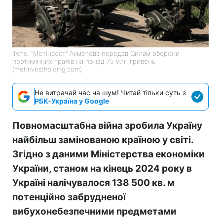
Фото: "Метінвест" Ахметова передав Силам оборони
протимінних тралів на понад 75 млн гривень
(metinvestholding.com)
Не витрачай час на шум! Читай тільки суть з
РБК-Україна у Google
Повномасштабна війна зробила Україну
найбільш замінованою країною у світі.
Згідно з даними Міністерства економіки
України, станом на кінець 2024 року в
Україні налічувалося 138 500 кв. м
потенційно забрудненої
вибухонебезпечними предметами