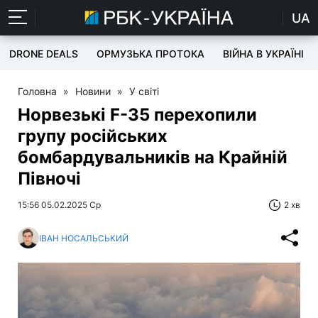
UA
DRONE DEALS
ОРМУЗЬКА ПРОТОКА
ВІЙНА В УКРАЇНІ
Головна
»
Новини
»
У світі
Норвезькі F-35 перехопили
групу російських
бомбардувальників на Крайній
Півночі
15:56 05.02.2025 Ср
2 хв
ІВАН НОСАЛЬСЬКИЙ