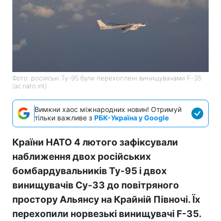
Фото: російські Ту-95 були перехоплені винищувачами F-35
(ac.nato.int)
Вимкни хаос міжнародних новин! Отримуй
тільки важливе з
РБК-Україна у Google
Країни НАТО 4 лютого зафіксували
наближення двох російських
бомбардувальників Ту-95 і двох
винищувачів Су-33 до повітряного
простору Альянсу на Крайній Півночі. Їх
перехопили норвезькі винищувачі F-35.