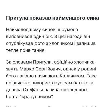
Притула показав найменшого сина
Наймолодшому синові шоумена
виповнився один рік. З цієї нагоди він
опублікував фото з хлопчиком і залишив
тепле привітання.
За словами Притули, офіційно хлопчика
звуть Марко Сергійович, однак у родині
його лагідно називають Калачиком. Таке
прізвисько використовує сам батько, а
донька Стефанія називає молодшого
брата "красунчиком".