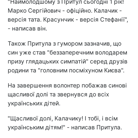
"Наймолодшому з Притул сьогодні 1 рік!
Марко Сергійович - офіційно. Калачик -
версія тата. Красунчик - версія Стефанії",
- написав він.
Також Притула з гумором зазначив, що
син уже став "беззаперечним володарем
призу глядацьких симпатій" серед друзів
родини та "головним посміхуном Києва".
На завершення волонтер побажав синові
щасливої долі та звернувся до всіх
українських дітей.
"Щасливої долі, Калачику! І тобі, і всім
українським дітям!" - написав Притула.