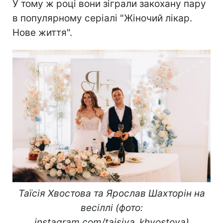
У тому ж році вони зіграли закохану пару
в популярному серіалі "Жіночий лікар.
Нове життя".
Таїсія Хвостова та Ярослав Шахторін на
весіллі (фото:
instagram.com/taisiya_khvostova)