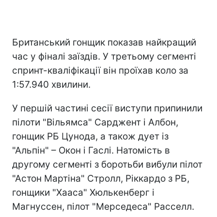
Британський гонщик показав найкращий
час у фіналі заїздів. У третьому сегменті
спринт-кваліфікації він проїхав коло за
1:57.940 хвилини.
У першій частині сесії виступи припинили
пілоти "Вільямса" Сарджент і Албон,
гонщик РБ Цунода, а також дует із
"Альпін" – Окон і Гаслі. Натомість в
другому сегменті з боротьби вибули пілот
"Астон Мартіна" Стролл, Ріккардо з РБ,
гонщики "Хааса" Хюлькенберг і
Магнуссен, пілот "Мерседеса" Расселл.