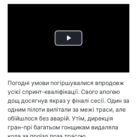
Play
Video
Погодні умови погіршувалися впродовж
усієї спринт-кваліфікації. Свого апогею
дощ досягнув якраз у фіналі сесії. Один за
одним пілоти вилітали за межі траси, але
обійшлося без аварій. Утім, дирекція
гран-прі багатьом гонщикам видаляла
кола за проїзд поза трасою.