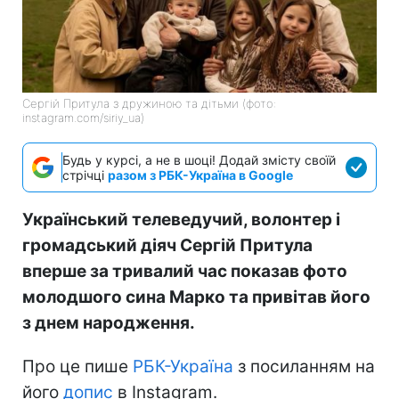
Сергій Притула з дружиною та дітьми (фото:
instagram.com/siriy_ua)
Будь у курсі, а не в шоці! Додай змісту своїй
стрічці
разом з РБК-Україна в Google
Український телеведучий, волонтер і
громадський діяч Сергій Притула
вперше за тривалий час показав фото
молодшого сина Марко та привітав його
з днем народження.
Про це пише
РБК-Україна
з посиланням на
його
допис
в Instagram.