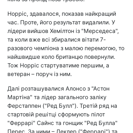
Норріс, здавалося, показав найкращий
час. Проте, його результат видалили. У
лідери вийшов Хемілтон із "Мерседеса",
та коли вже всі збиралися вітати 7-
разового чемпіона з малою перемогою, то
найшвидше коло британцю повернули.
Тож Норріс стартуватиме першим, а
ветеран – поруч із ним.
Далі розташувалися Алонсо з "Астон
Мартіна" та лідер загального заліку
Ферстаппен ("Ред Булл"). Третій ряд на
стартовій решітці сформують пілот
"Феррарі" Сайнс та гонщик "Ред Булла"
Перес. За ними – Леклер ("Феррарі") та