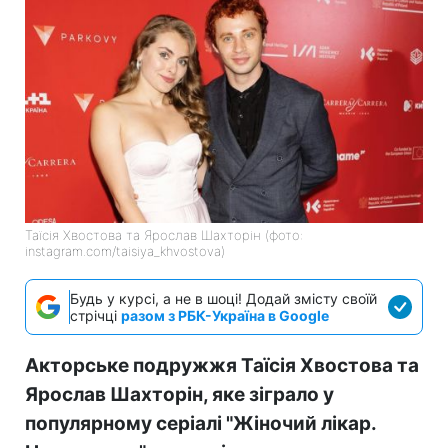
Таїсія Хвостова та Ярослав Шахторін (фото:
instagram.com/taisiya_khvostova)
Будь у курсі, а не в шоці! Додай змісту своїй
стрічці
разом з РБК-Україна в Google
Акторське подружжя Таїсія Хвостова та
Ярослав Шахторін, яке зіграло у
популярному серіалі "Жіночий лікар.