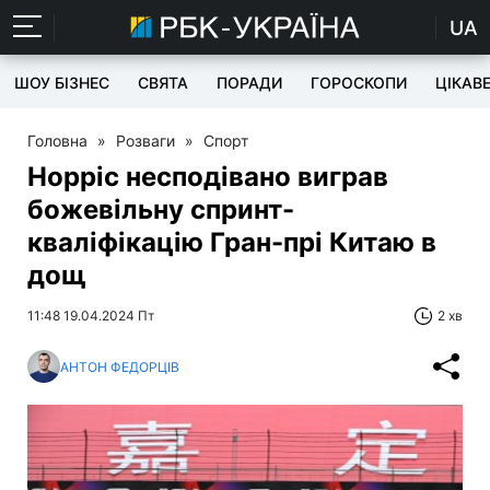
UA
ШОУ БІЗНЕС
СВЯТА
ПОРАДИ
ГОРОСКОПИ
ЦІКАВ
Головна
»
Розваги
»
Спорт
Норріс несподівано виграв
божевільну спринт-
кваліфікацію Гран-прі Китаю в
дощ
11:48 19.04.2024 Пт
2 хв
АНТОН ФЕДОРЦІВ