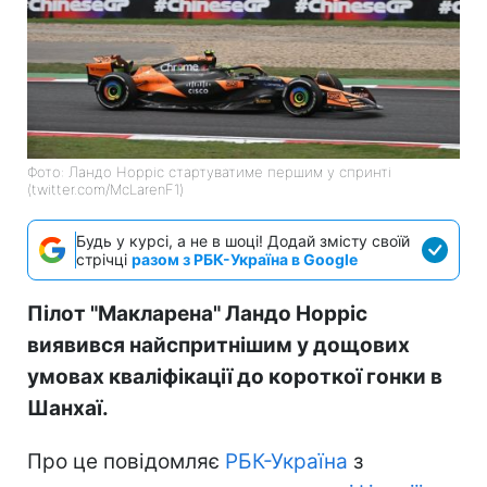
Фото: Ландо Норріс стартуватиме першим у спринті
(twitter.com/McLarenF1)
Будь у курсі, а не в шоці! Додай змісту своїй
стрічці
разом з РБК-Україна в Google
Пілот "Макларена" Ландо Норріс
виявився найспритнішим у дощових
умовах кваліфікації до короткої гонки в
Шанхаї.
Про це повідомляє
РБК-Україна
з