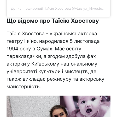
Допис, поширений Таїсія Хвостова (@taisiya_khvostova)
Що відомо про Таїсію Хвостову
Таїсія Хвостова - українська акторка
театру і кіно, народилася 5 листопада
1994 року в Сумах. Має освіту
перекладачки, а згодом здобула фах
акторки у Київському національному
університеті культури і мистецтв, де
також викладає режисуру та акторську
майстерність.