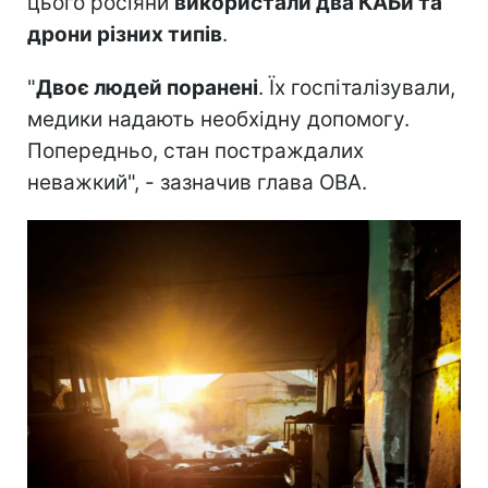
цього росіяни
використали два КАБи та
дрони різних типів
.
"
Двоє людей поранені
. Їх госпіталізували,
медики надають необхідну допомогу.
Попередньо, стан постраждалих
неважкий", - зазначив глава ОВА.