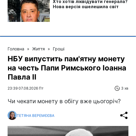
Головна
»
Життя
»
Гроші
НБУ випустить пам'ятну монету
на честь Папи Римського Іоанна
Павла II
23:39 07.08.2026 Пт
3 хв
Чи чекати монету в обігу вже цьогоріч?
ТЕТЯНА ВЕРЕМЄЄВА