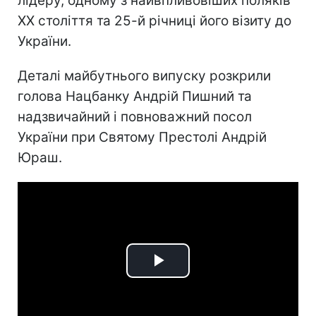
лідеру, одному з найвпливовіших поляків
ХХ століття та 25-й річниці його візиту до
України.
Деталі майбутнього випуску розкрили
голова Нацбанку Андрій Пишний та
надзвичайний і повноважний посол
України при Святому Престолі Андрій
Юраш.
Play
Video