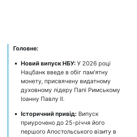
Головне:
Новий випуск НБУ:
У 2026 році
Нацбанк введе в обіг пам'ятну
монету, присвячену видатному
духовному лідеру Папі Римському
Іоанну Павлу II.
Історичний привід:
Випуск
приурочено до 25-річчя його
першого Апостольського візиту в