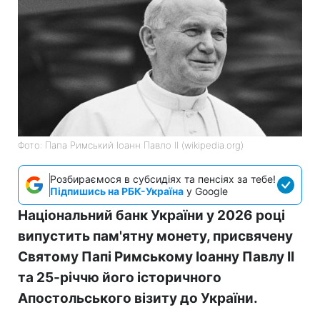
Фото: Папа Римський Іоанн Павло II (wikipedia.org)
Розбираємося в субсидіях та пенсіях за тебе!
Підпишись на РБК-Україна
у Google
Національний банк України у 2026 році
випустить пам'ятну монету, присвячену
Святому Папі Римському Іоанну Павлу II
та 25-річчю його історичного
Апостольського візиту до України.