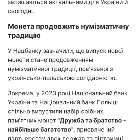
залишаються актуальними для України й
сьогодні.
Монета продовжить нумізматичну
традицію
У Нацбанку зазначили, що випуск нової
монети стане продовженням
нумізматичної традиції, пов'язаної з
українсько-польською солідарністю.
Зокрема, у 2023 році Національний банк
України та Національний банк Польщі
спільно випустили набір срібних
пам'ятних монет
"Дружба та братство -
найбільше багатство"
, присвячений
партнерству двох держав та підтримці