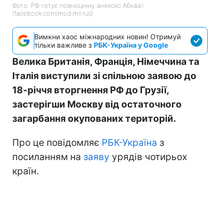
Фото: РФ готує повноцінну анексію Абхазії
(facebook.com/mod.mil.rus)
Вимкни хаос міжнародних новин! Отримуй
тільки важливе з
РБК-Україна у Google
Велика Британія, Франція, Німеччина та
Італія виступили зі спільною заявою до
18-річчя вторгнення РФ до Грузії,
застерігши Москву від остаточного
загарбання окупованих територій.
Про це повідомляє
РБК-Україна
з
посиланням на
заяву
урядів чотирьох
країн.