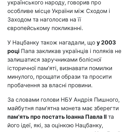
українського народу, говорив про
особливе місце України між Сходом і
Заходом та наголосив на її
європейському покликанні.
У Нацбанку також нагадали, що
у 2003
році
Папа закликав українців і поляків не
залишатися заручниками болісної
історичної пам'яті, визнавати помилки
минулого, прощати образи та просити
пробачення за власні провини.
За словами голови НБУ Андрія Пишного,
майбутня пам'ятна монета має зберегти
пам'ять про постать Іоанна Павла II
та
його ідеї, які, за оцінкою Нацбанку,