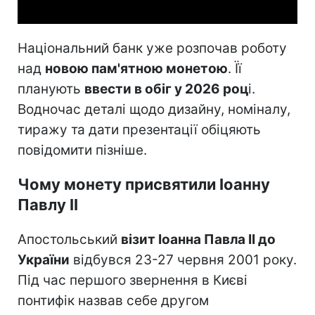
Національний банк уже розпочав роботу
над
новою пам'ятною монетою
. Її
планують
ввести в обіг у 2026 роц
і.
Водночас деталі щодо дизайну, номіналу,
тиражу та дати презентації обіцяють
повідомити пізніше.
Чому монету присвятили Іоанну
Павлу II
Апостольський
візит Іоанна Павла II до
України
відбувся 23-27 червня 2001 року.
Під час першого звернення в Києві
понтифік назвав себе другом