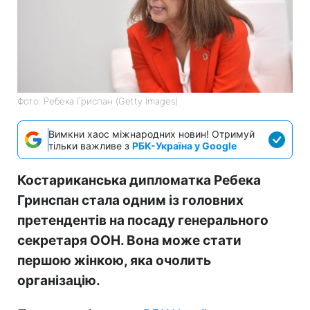
Фото: Ребека Гриспан (Getty Images)
Вимкни хаос міжнародних новин! Отримуй
тільки важливе з
РБК-Україна у Google
Костариканська дипломатка Ребека
Гринспан стала одним із головних
претендентів на посаду генерального
секретаря ООН. Вона може стати
першою жінкою, яка очолить
організацію.