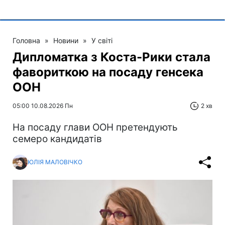
Головна
»
Новини
»
У світі
Дипломатка з Коста-Рики стала
фавориткою на посаду генсека
ООН
05:00 10.08.2026 Пн
2 хв
На посаду глави ООН претендують
семеро кандидатів
ЮЛІЯ МАЛОВІЧКО