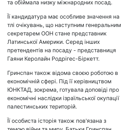
та обіймала низку міжнародних посад.
Її кандидатура має особливе значення на
тлі очікувань, що наступним генеральним
секретарем ООН стане представник
Латинської Америки. Серед інших
претендентів на посаду - представниця
Гаяни Керолайн Родрігес-Біркетт.
Гринспан також відома своєю роботою в
економічній сфері. Під її керівництвом
ЮНКТАД, зокрема, готувала доповіді про
економічні наслідки ізраїльської окупації
палестинських територій.
Її особиста історія також пов'язана з
темою війни та миру. Батьки Гринспан