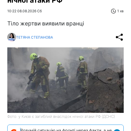
нічної атаки РФ
10:22 08.08.2026 Сб
1 хв
Тіло жертви виявили вранці
ТЕТЯНА СТЕПАНОВА
Фото: у Києві є загиблий внаслідок нічної атаки РФ (ДСНС)
Розумій ситуацію на фронті через факти, а не