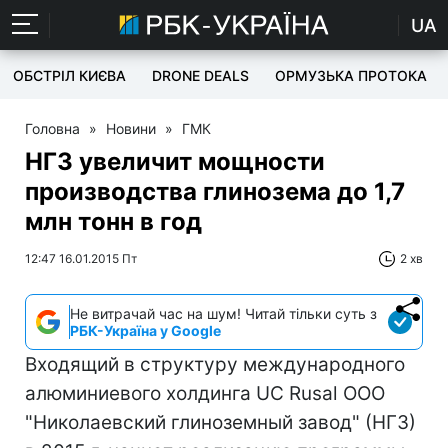
UA
ОБСТРІЛ КИЄВА
DRONE DEALS
ОРМУЗЬКА ПРОТОКА
Головна
»
Новини
»
ГМК
НГЗ увеличит мощности
производства глинозема до 1,7
млн тонн в год
12:47 16.01.2015 Пт
2 хв
Не витрачай час на шум! Читай тільки суть з
РБК-Україна у Google
Входящий в структуру международного
алюминиевого холдинга UC Rusal ООО
"Николаевский глиноземный завод" (НГЗ)