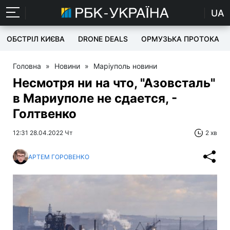
UA
ОБСТРІЛ КИЄВА
DRONE DEALS
ОРМУЗЬКА ПРОТОКА
Головна
»
Новини
»
Маріуполь новини
Несмотря ни на что, "Азовсталь"
в Мариуполе не сдается, -
Голтвенко
12:31 28.04.2022 Чт
2 хв
АРТЕМ ГОРОВЕНКО