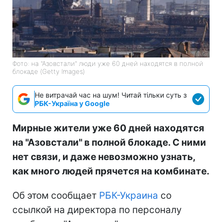
Фото: на "Азовстали" люди уже 60 дней находятся в полной
блокаде (Getty Images)
Не витрачай час на шум! Читай тільки суть з
РБК-Україна у Google
Мирные жители уже 60 дней находятся
на "Азовстали" в полной блокаде. С ними
нет связи, и даже невозможно узнать,
как много людей прячется на комбинате.
Об этом сообщает
РБК-Украина
со
ссылкой на директора по персоналу