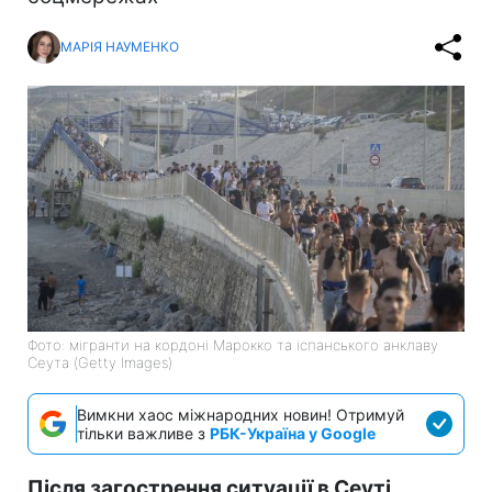
МАРІЯ НАУМЕНКО
Фото: мігранти на кордоні Марокко та іспанського анклаву
Сеута (Getty Images)
Вимкни хаос міжнародних новин! Отримуй
тільки важливе з
РБК-Україна у Google
Після загострення ситуації в Сеуті