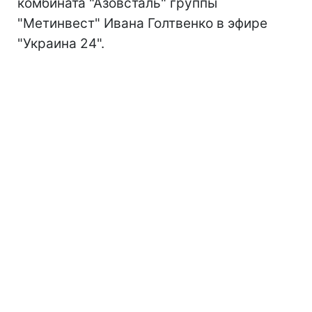
комбината "Азовсталь" группы
"Метинвест" Ивана Голтвенко в эфире
"Украина 24".