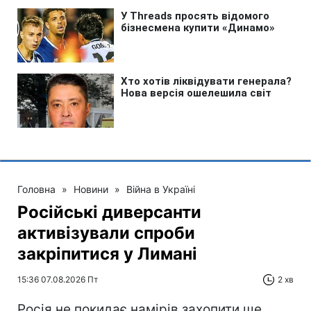
Головна
»
Новини
»
Війна в Україні
Російські диверсанти
активізували спроби
закріпитися у Лимані
15:36 07.08.2026 Пт
2 хв
Росія не покидає намірів захопити ще