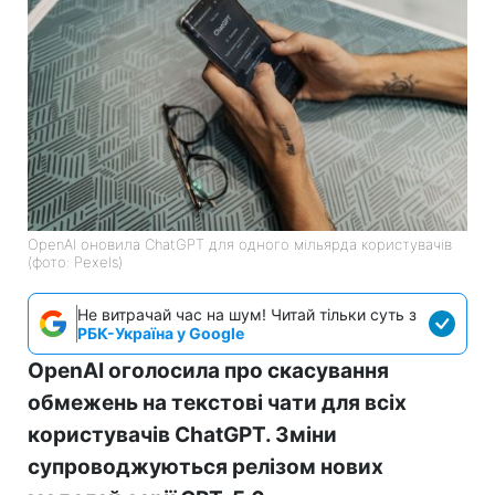
OpenAI оновила ChatGPT для одного мільярда користувачів
(фото: Pexels)
Не витрачай час на шум! Читай тільки суть з
РБК-Україна у Google
OpenAI оголосила про скасування
обмежень на текстові чати для всіх
користувачів ChatGPT. Зміни
супроводжуються релізом нових