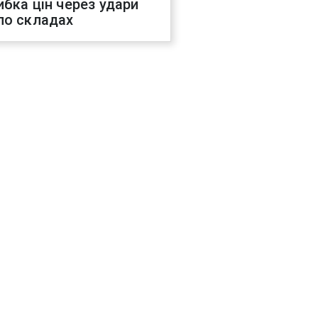
ибка цін через удари
по складах