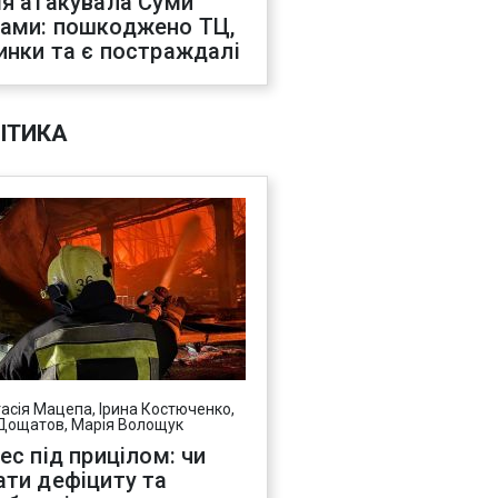
ія атакувала Суми
ами: пошкоджено ТЦ,
инки та є постраждалі
ІТИКА
асія Мацепа, Ірина Костюченко,
Дощатов, Марія Волощук
нес під прицілом: чи
ати дефіциту та