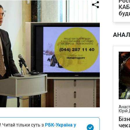
Рос
КАБ
буд
АНАЛ
Анаст
Юрій 
Біз
чек
 Читай тільки суть з
РБК-Україна у