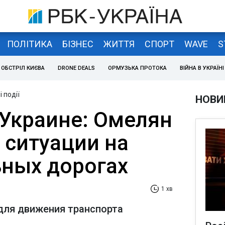
ПОЛІТИКА
БІЗНЕС
ЖИТТЯ
СПОРТ
WAVE
S
ОБСТРІЛ КИЄВА
DRONE DEALS
ОРМУЗЬКА ПРОТОКА
ВІЙНА В УКРАЇНІ
 події
НОВИ
 Украине: Омелян
 ситуации на
ных дорогах
1 хв
для движения транспорта