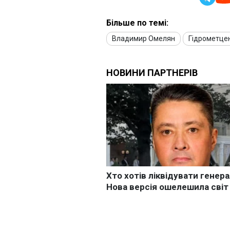
Більше по темі:
Владимир Омелян
Гідрометце