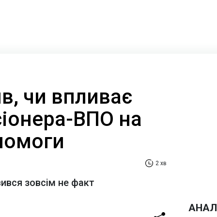
в, чи впливає
сіонера-ВПО на
помоги
2 хв
ився зовсім не факт
АНАЛ