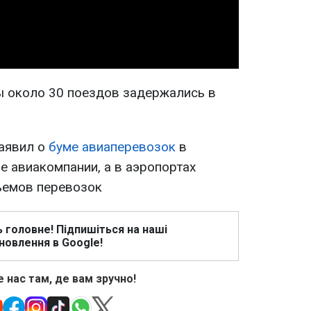
Video
ды около 30 поездов задержались в
аявил о
буме авиаперевозок
в
е авиакомпании, а в аэропортах
ъемов перевозок
ь головне! Підпишіться на наші
новлення в Google!
 нас там, де вам зручно!