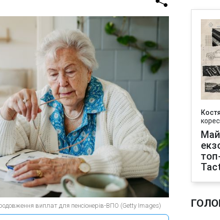
Кост
корес
Май
екз
топ
Tact
ГОЛО
родовження виплат для пенсіонерів-ВПО (Getty Images)