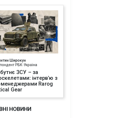
янтин Широкун
пондент РБК-Україна
бутнє ЗСУ – за
оскелетами: інтерв'ю з
-менеджерами Rarog
ical Gear
ВНІ НОВИНИ