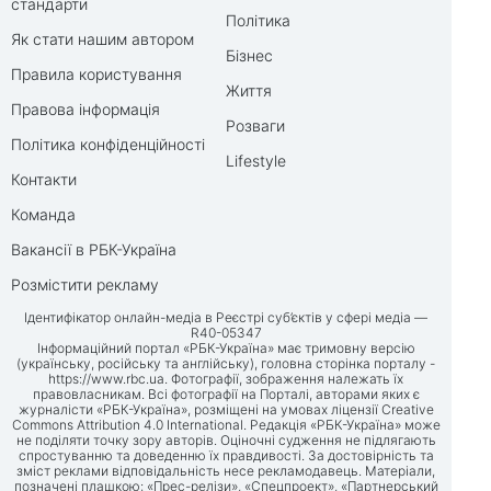
стандарти
Політика
Як стати нашим автором
Бізнес
Правила користування
Життя
Правова інформація
Розваги
Політика конфіденційності
Lifestyle
Контакти
Команда
Вакансії в РБК-Україна
Розмістити рекламу
Ідентифікатор онлайн-медіа в Реєстрі суб’єктів у сфері медіа —
R40-05347
Інформаційний портал «РБК-Україна» має тримовну версію
(українську, російську та англійську), головна сторінка порталу -
https://www.rbc.ua
. Фотографії, зображення належать їх
правовласникам. Всі фотографії на Порталі, авторами яких є
журналісти «РБК-Україна», розміщені на умовах ліцензії Creative
Commons Attribution 4.0 International. Редакція «РБК-Україна» може
не поділяти точку зору авторів. Оціночні судження не підлягають
спростуванню та доведенню їх правдивості. За достовірність та
зміст реклами відповідальність несе рекламодавець. Матеріали,
позначені плашкою: «Прес-релізи», «Спецпроект», «Партнерський