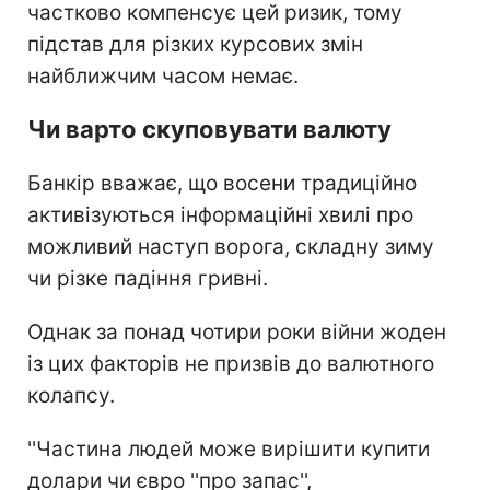
частково компенсує цей ризик, тому
підстав для різких курсових змін
найближчим часом немає.
Чи варто скуповувати валюту
Банкір вважає, що восени традиційно
активізуються інформаційні хвилі про
можливий наступ ворога, складну зиму
чи різке падіння гривні.
Однак за понад чотири роки війни жоден
із цих факторів не призвів до валютного
колапсу.
''Частина людей може вирішити купити
долари чи євро ''про запас'',