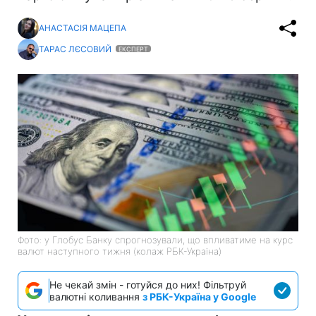
АНАСТАСІЯ МАЦЕПА
ТАРАС ЛЄСОВИЙ
ЕКСПЕРТ
Фото: у Глобус Банку спрогнозували, що впливатиме на курс
валют наступного тижня (колаж РБК-Україна)
Не чекай змін - готуйся до них! Фільтруй
валютні коливання
з РБК-Україна у Google