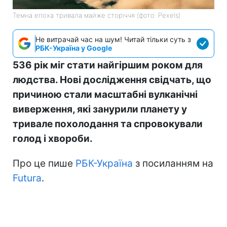
Темна епоха тривала майже сторіччя (фото: Pexels)
Не витрачай час на шум! Читай тільки суть з
РБК-Україна у Google
536 рік міг стати найгіршим роком для
людства. Нові дослідження свідчать, що
причиною стали масштабні вулканічні
виверження, які занурили планету у
тривале похолодання та спровокували
голод і хвороби.
Про це пише
РБК-Україна
з посиланням на
Futura
.