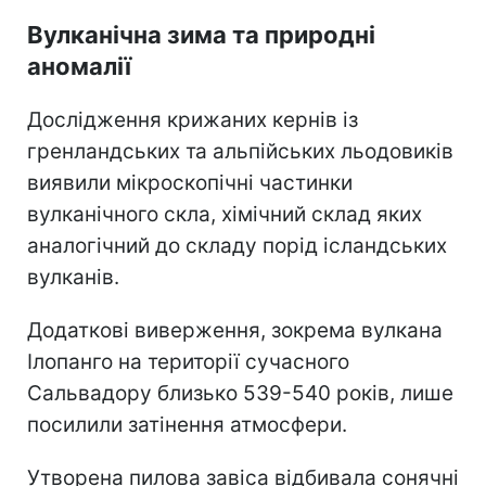
Вулканічна зима та природні
аномалії
Дослідження крижаних кернів із
гренландських та альпійських льодовиків
виявили мікроскопічні частинки
вулканічного скла, хімічний склад яких
аналогічний до складу порід ісландських
вулканів.
Додаткові виверження, зокрема вулкана
Ілопанго на території сучасного
Сальвадору близько 539-540 років, лише
посилили затінення атмосфери.
Утворена пилова завіса відбивала сонячні