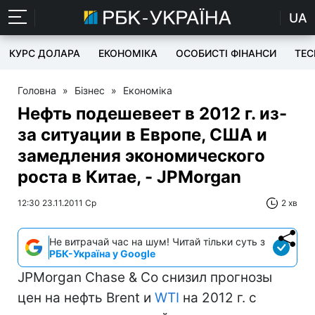
UA
КУРС ДОЛАРА
ЕКОНОМІКА
ОСОБИСТІ ФІНАНСИ
TEC
Головна
»
Бізнес
»
Економіка
Нефть подешевеет в 2012 г. из-
за ситуации в Европе, США и
замедления экономического
роста в Китае, - JPMorgan
12:30 23.11.2011 Ср
2 хв
Не витрачай час на шум! Читай тільки суть з
РБК-Україна у Google
JPMorgan Chase & Co снизил прогнозы
цен на нефть Brent и
WTI
на 2012 г. с