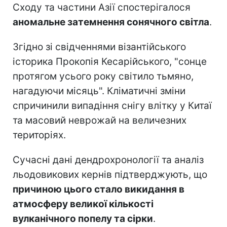
Сходу та частини Азії спостерігалося
аномальне затемнення сонячного світла
.
Згідно зі свідченнями візантійського
історика Прокопія Кесарійського, "сонце
протягом усього року світило тьмяно,
нагадуючи місяць". Кліматичні зміни
спричинили випадіння снігу влітку у Китаї
та масовий неврожай на величезних
територіях.
Сучасні дані дендрохронології та аналіз
льодовикових кернів підтверджують, що
причиною цього стало викидання в
атмосферу великої кількості
вулканічного попелу та сірки
.