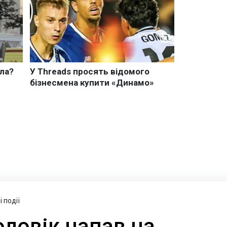
 події
оловік напав на