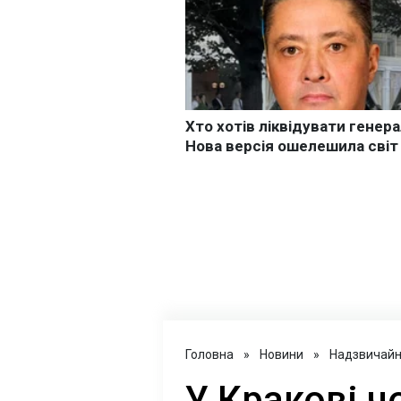
Головна
»
Новини
»
Надзвичайні
У Кракові ч