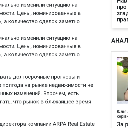
Нав
нально изменили ситуацию на
про
мости. Цены, номинированные в
зга
пра
ь, а количество сделок заметно
нально изменили ситуацию на
АНАЛ
мости. Цены, номинированные в
ь, а количество сделок заметно
вать долгосрочные прогнозы и
е полгода на рынке недвижимости не
нных изменений. Впрочем, есть
гать, что рынок в ближайшее время
Юлія
керів
иректора компании ARPA Real Estate
За р