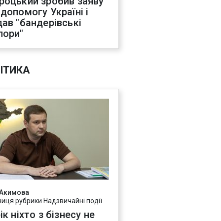
роцький зробив заяву
 допомогу Україні і
дав "бандерівські
пори"
ІТИКА
 Акимова
ниця рубрики Надзвичайні події
ік ніхто з бізнесу не