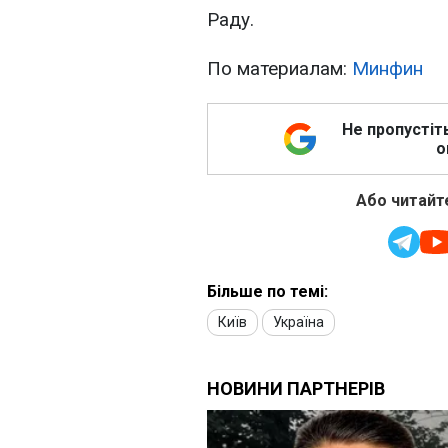
Раду.
По материалам:
Минфин
Не пропустіт
о
Або читайте
Більше по темі:
Київ
Україна