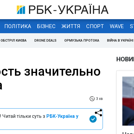
ПОЛІТИКА
БІЗНЕС
ЖИТТЯ
СПОРТ
WAVE
S
ОБСТРІЛ КИЄВА
DRONE DEALS
ОРМУЗЬКА ПРОТОКА
ВІЙНА В УКРАЇНІ
НОВИ
ть значительно
а
3 хв
 Читай тільки суть з
РБК-Україна у