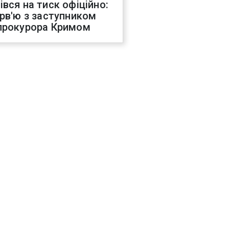
івся на тиск офіційно:
ерв'ю з заступником
прокурора Кримом