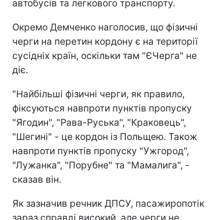
автобусів та легкового транспорту.
Окремо Демченко наголосив, що фізичні
черги на перетин кордону є на території
сусідніх країн, оскільки там "ЄЧерга" не
діє.
"Найбільші фізичні черги, як правило,
фіксуються навпроти пунктів пропуску
"Ягодин", "Рава-Руська", "Краковець",
"Шегині" - це кордон із Польщею. Також
навпроти пунктів пропуску "Ужгород",
"Лужанка", "Порубне" та "Мамалига", -
сказав він.
Як зазначив речник ДПСУ, пасажиропотік
зараз справді високий, але черги не