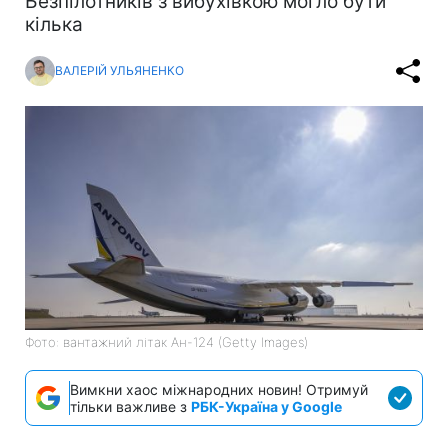
Безпілотників з вибухівкою могло бути
кілька
ВАЛЕРІЙ УЛЬЯНЕНКО
Фото: вантажний літак Ан-124 (Getty Images)
Вимкни хаос міжнародних новин! Отримуй
тільки важливе з
РБК-Україна у Google