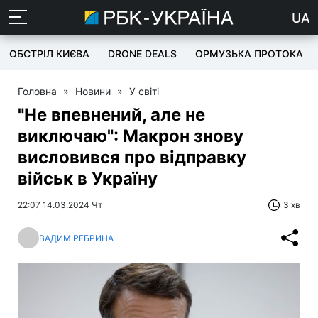
UA
ОБСТРІЛ КИЄВА
DRONE DEALS
ОРМУЗЬКА ПРОТОКА
Головна
»
Новини
»
У світі
"Не впевнений, але не
виключаю": Макрон знову
висловився про відправку
військ в Україну
22:07 14.03.2024 Чт
3 хв
ВАДИМ РЕБРИНА