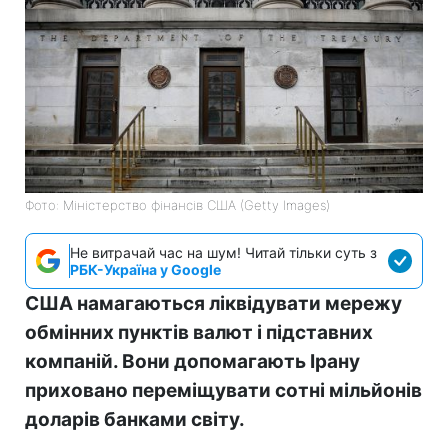
Фото: Міністерство фінансів СШA (Getty Images)
Не витрачай час на шум! Читай тільки суть з
РБК-Україна у Google
США намагаються ліквідувати мережу
обмінних пунктів валют і підставних
компаній. Вони допомагають Ірану
приховано переміщувати сотні мільйонів
доларів банками світу.