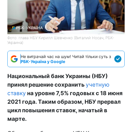
Фото: глава НБУ Кирилл Шевченко (Виталий Носач, РБК-
Украина)
Не витрачай час на шум! Читай тільки суть з
РБК-Україна у Google
Национальный банк Украины (НБУ)
принял решение сохранить
учетную
ставку
на уровне 7,5% годовых с 18 июня
2021 года. Таким образом, НБУ прервал
цикл повышения ставок, начатый в
марте.