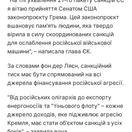
"На тлі ухвалення 21-го пакету санкцій ЄС
я вітаю прийняття Сенатом США
законопроєкту Грема. Цей законопроєкт
вшановує пам'ять людини, яка твердо
вірила в силу скоординованих санкцій
для ослаблення російської військової
машини", – написала глава ЄК.
За словами фон дер Ляєн, санкційний
тиск має бути спрямований на всі
джерела фінансування російської агресії.
"Від російських олігархів до експорту
енергоносіїв та "тіньового флоту" – кожне
джерело доходів, яке підживлює агресію
Кремля, має стати об'єктом санкцій з усіх
боків", – заявила вона.