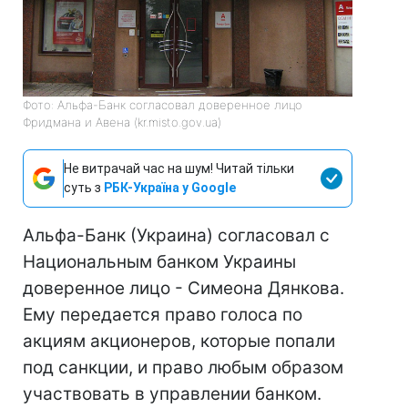
Фото: Альфа-Банк согласовал доверенное лицо
Фридмана и Авена (kr.misto.gov.ua)
Не витрачай час на шум! Читай тільки
суть з
РБК-Україна у Google
Альфа-Банк (Украина) согласовал с
Национальным банком Украины
доверенное лицо - Симеона Дянкова.
Ему передается право голоса по
акциям акционеров, которые попали
под санкции, и право любым образом
участвовать в управлении банком.