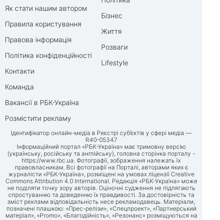
Як стати нашим автором
Бізнес
Правила користування
Життя
Правова інформація
Розваги
Політика конфіденційності
Lifestyle
Контакти
Команда
Вакансії в РБК-Україна
Розмістити рекламу
Ідентифікатор онлайн-медіа в Реєстрі суб’єктів у сфері медіа —
R40-05347
Інформаційний портал «РБК-Україна» має тримовну версію
(українську, російську та англійську), головна сторінка порталу -
https://www.rbc.ua
. Фотографії, зображення належать їх
правовласникам. Всі фотографії на Порталі, авторами яких є
журналісти «РБК-Україна», розміщені на умовах ліцензії Creative
Commons Attribution 4.0 International. Редакція «РБК-Україна» може
не поділяти точку зору авторів. Оціночні судження не підлягають
спростуванню та доведенню їх правдивості. За достовірність та
зміст реклами відповідальність несе рекламодавець. Матеріали,
позначені плашкою: «Прес-релізи», «Спецпроект», «Партнерський
матеріал», «Promo», «Благодійність», «Резонанс» розміщуються на