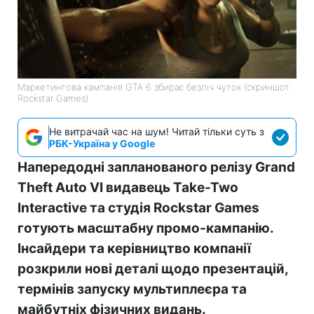
Маркетингова кампанія GTA 6 збирає безліч чуток (скриншот:
Rockstar Games)
Не витрачай час на шум! Читай тільки суть з
РБК-Україна у Google
Напередодні запланованого релізу Grand
Theft Auto VI видавець Take-Two
Interactive та студія Rockstar Games
готують масштабну промо-кампанію.
Інсайдери та керівництво компанії
розкрили нові деталі щодо презентацій,
термінів запуску мультиплеєра та
майбутніх фізичних видань.