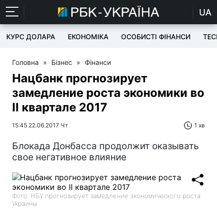
UA
КУРС ДОЛАРА
ЕКОНОМІКА
ОСОБИСТІ ФІНАНСИ
TEC
Головна
»
Бізнес
»
Фінанси
Нацбанк прогнозирует
замедление роста экономики во
II квартале 2017
15:45 22.06.2017 Чт
1 хв
Блокада Донбасса продолжит оказывать
свое негативное влияние
Фото: НБУ прогнозирует замедление экономического роста
Украины