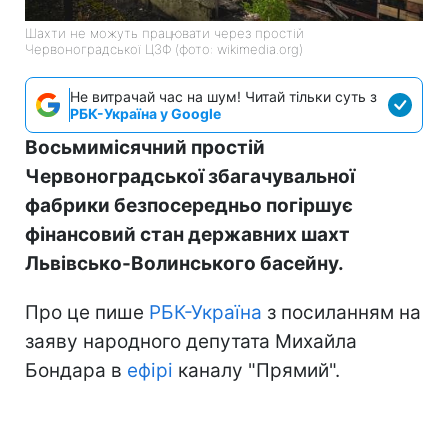
Шахти не можуть працювати через простій
Червоноградської ЦЗФ (фото: wikimedia.org)
Не витрачай час на шум! Читай тільки суть з
РБК-Україна у Google
Восьмимісячний простій
Червоноградської збагачувальної
фабрики безпосередньо погіршує
фінансовий стан державних шахт
Львівсько-Волинського басейну.
Про це пише
РБК-Україна
з посиланням на
заяву народного депутата Михайла
Бондара в
ефірі
каналу "Прямий".