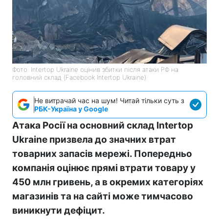
Фото: Intertop Ukraine оцінив збитки після атаки РФ на
головний склад (Facebook Intertop Ukraine)
Не витрачай час на шум! Читай тільки суть з
РБК-Україна у Google
Атака Росії на основний склад Intertop
Ukraine призвела до значних втрат
товарних запасів мережі. Попередньо
компанія оцінює прямі втрати товару у
450 млн гривень, а в окремих категоріях
магазинів та на сайті може тимчасово
виникнути дефіцит.